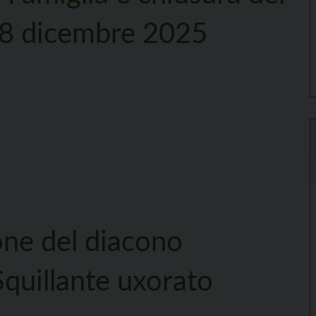
28 dicembre 2025
one del diacono
uillante uxorato