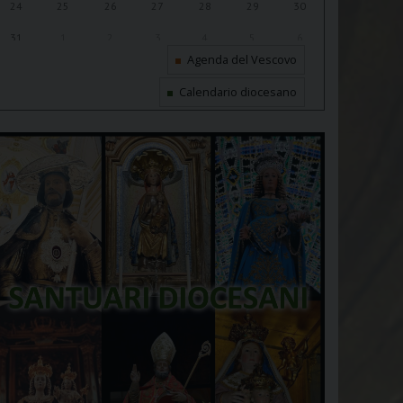
24
25
26
27
28
29
30
31
1
2
3
4
5
6
Agenda del Vescovo
Calendario diocesano