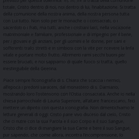
previsto per questa solennità:
in, in, in
! Si tratta della comunione
totale, Cristo dentro di noi, noi dentro di lui, l’inabitazione. Si tratta
della comunione della nostra anima, della nostra persona tutta
con Lui tutto. Non solo per le monache o i consacrati, o i
sacerdoti o i frati, ma tutti, anche i cristiani laici, nella vocazione
matrimoniale e familiare, professionale e di impegno per il bene,
per i giovani e gli anziani, per gli uomini e le donne, per sani e
sofferenti: tralci stretti e in simbiosi con la vite per ricevere la linfa
vitale e portare molto frutto. Altrimenti rami secchi buoni per
essere bruciati, e noi sappiamo di quale fuoco si tratta, quello
inestinguibile della Geenna.
Piace sempre l’iconografia di s. Chiara che scaccia i nemici,
all’epoca i predoni saraceni, dal monastero di s. Damiano,
mostrando loro l’ostensorio con l’Ostia consacrata. Anche io nella
chiesa parrocchiale di Lauria Superiore, all’altare francescano, feci
mettere un dipinto con questa iconografia. Non dimentichiamo le
letture generali di oggi: Cristo pane vivo disceso dal cielo, Cristo
che ci nutre con la sua Parola e il suo Corpo e il suo Sangue,
Cristo che ci dice di mangiare la sua Carne e bere il suo Sangue,
pur sapendo, che come allora, incontra l’incomprensione, lo