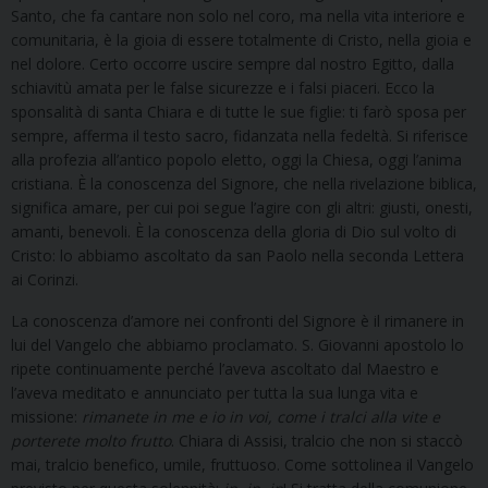
Santo, che fa cantare non solo nel coro, ma nella vita interiore e
comunitaria, è la gioia di essere totalmente di Cristo, nella gioia e
nel dolore. Certo occorre uscire sempre dal nostro Egitto, dalla
schiavitù amata per le false sicurezze e i falsi piaceri. Ecco la
sponsalità di santa Chiara e di tutte le sue figlie: ti farò sposa per
sempre, afferma il testo sacro, fidanzata nella fedeltà. Si riferisce
alla profezia all’antico popolo eletto, oggi la Chiesa, oggi l’anima
cristiana. È la conoscenza del Signore, che nella rivelazione biblica,
significa amare, per cui poi segue l’agire con gli altri: giusti, onesti,
amanti, benevoli. È la conoscenza della gloria di Dio sul volto di
Cristo: lo abbiamo ascoltato da san Paolo nella seconda Lettera
ai Corinzi.
La conoscenza d’amore nei confronti del Signore è il rimanere in
lui del Vangelo che abbiamo proclamato. S. Giovanni apostolo lo
ripete continuamente perché l’aveva ascoltato dal Maestro e
l’aveva meditato e annunciato per tutta la sua lunga vita e
missione:
rimanete in me e io in voi, come i tralci alla vite e
porterete molto frutto
. Chiara di Assisi, tralcio che non si staccò
mai, tralcio benefico, umile, fruttuoso. Come sottolinea il Vangelo