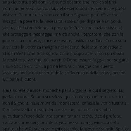
una clausura, sola con il Solo, nel deserto che implica sì una
comunione assoluta con lui, nel deserto non c’è niente che possa
distrarre l’amore dell’anima con il suo Signore, però c’è anche il
disagio, la povertà, la necessità, solo un po’ di pane e un po’ di
acqua, c’è la tentazione, la prova, c’è Cristo che sazia e disseta,
che protegge e incoraggia, ma c’è anche il tentatore, che con la
promessa di potere, piacere e avere, insidia e seduce. Come si fa
a vincere la potenza maligna nel deserto della vita monastica e
claustrale? Come fece sorella Chiara, dopo aver vinto con Cristo
la resistenza violenta dei parenti? Dopo essere fuggita per seguire
il suo Sposo divino? La prima lettura ci insegna che questo
avviene, anche nel deserto della sofferenza e della prova, perché
Lui parla al cuore.
Care sorelle clarisse, monache per il Signore, è qui il segreto: Lui
parla al cuore. Se non si realizza questo dialogo intimo e mistico
con il Signore, nelle mura del monastero, difficile la vita claustrale.
Perché vi vediamo sorridenti e serene, pur nella inevitabile
quotidiana fatica della vita comunitaria? Perché, dice il profeta,
cantate come nei giorni della giovinezza, una giovinezza dello
spirito, che vi fa superare ogni ostacolo, la giovinezza nello Spirito