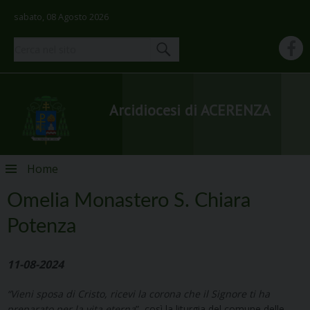
sabato, 08 Agosto 2026
Arcidiocesi di ACERENZA
Skip
Home
to
content
Omelia Monastero S. Chiara
Potenza
11-08-2024
“Vieni sposa di Cristo, ricevi la corona che il Signore ti ha
preparato per la vita eterna
”, così la liturgia del comune delle