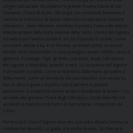
vergini consacrate. Ricordiamo la grande Povera Dama di San
Damiano, Chiara di Assisi, che seguì con vocazione femminile il
carisma di Francesco di Assisi, nella vita consacrata di clausura
monastica. Vieni! Abbiamo ascoltato il profeta Osea nelle letture
bibliche proprie della festa solenne della Santa. L’invito del Signore
si traduce per l’anima cristiana, ieri per il popolo di Israele, come
un essere attirati a lui, è un fascino, un essere presi, un essere
attratti verso l’irresistibile. Ci sono paragoni umani: l’affetto verso il
genitore, il coniuge, i figli, gli amici, ma di più, di più, l’attrazione
del Signore è invincibile, quando è vera. La vocazione del Signore
è un essere condotti, come un bambino dalla mano del padre o
della madre, come un discepolo dal suo maestro: non sei più tu,
ma un altro ti guida e ti porta, non è perdere la propria
autonomia, è scoprire di essere amati e desiderare di amare. Così
accadde alla giovane Chiara degli Offreducci. Come vide che era
accaduto a Francesco di Pietro di Bernardone, conquistato da
Cristo.
Per bocca di Osea il Signore dice che una volta attirata l’anima, la
conduce nel deserto. La guida, ma anche la isola, la chiama in