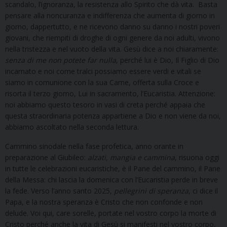
scandalo, l’ignoranza, la resistenza allo Spirito che dà vita. Basta
pensare alla noncuranza e indifferenza che aumenta di giorno in
giorno, dappertutto, e ne ricevono danno su danno i nostri poveri
giovani, che riempiti di droghe di ogni genere da noi adulti, vivono
nella tristezza e nel vuoto della vita. Gesù dice a noi chiaramente:
senza di me non potete far nulla
, perché lui è Dio, Il Figlio di Dio
incarnato e noi come tralci possiamo essere verdi e vitali se
siamo in comunione con la sua Carne, offerta sulla Croce e
risorta il terzo giorno, Lui in sacramento, l’Eucaristia. Attenzione:
noi abbiamo questo tesoro in vasi di creta perché appaia che
questa straordinaria potenza appartiene a Dio e non viene da noi,
abbiamo ascoltato nella seconda lettura.
Cammino sinodale nella fase profetica, anno orante in
preparazione al Giubileo:
alzati, mangia e cammina
, risuona oggi
in tutte le celebrazioni eucaristiche, è il Pane del cammino, il Pane
della Messa: chi lascia la domenica con l’Eucaristia perde in breve
la fede. Verso l’anno santo 2025,
pellegrini di speranza
, ci dice il
Papa, e la nostra speranza è Cristo che non confonde e non
delude. Voi qui, care sorelle, portate nel vostro corpo la morte di
Cristo perché anche la vita di Gesù si manifesti nel vostro corpo,