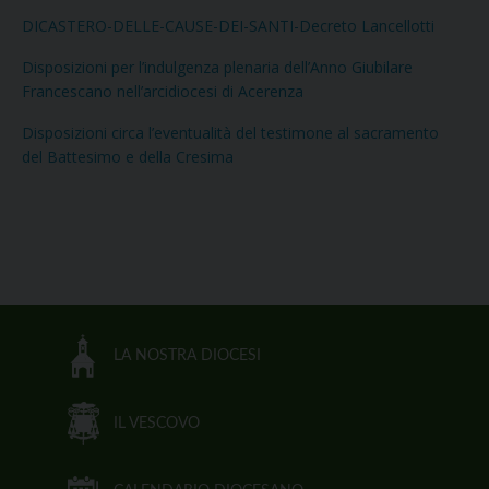
DICASTERO-DELLE-CAUSE-DEI-SANTI-Decreto Lancellotti
Disposizioni per l’indulgenza plenaria dell’Anno Giubilare
Francescano nell’arcidiocesi di Acerenza
Disposizioni circa l’eventualità del testimone al sacramento
del Battesimo e della Cresima
LA NOSTRA DIOCESI
IL VESCOVO