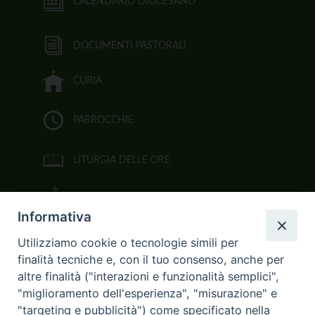
CALENDARIO DIOCESANO
DOCUMENTI PASTORALI
CURIA
PARROCCHIE
LITURGIA DELLE ORE
BIBBIA CEI ON LINE
Informativa
VIDEOGALLERY
Utilizziamo cookie o tecnologie simili per
finalità tecniche e, con il tuo consenso, anche per
FOTOGALLERY
altre finalità ("interazioni e funzionalità semplici",
"miglioramento dell'esperienza", "misurazione" e
CURIA ARCIVESCOVILE
"targeting e pubblicità") come specificato nella