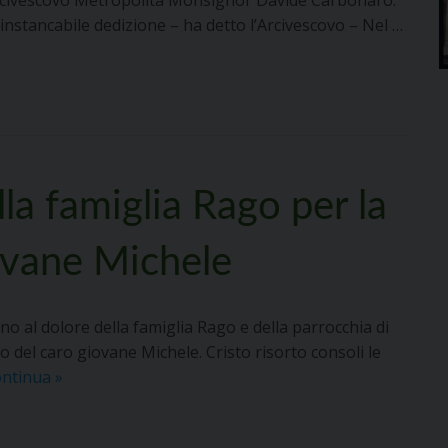
’Arcivescovo Metropolita Monsignor Davide Carbonaro.
 instancabile dedizione – ha detto l’Arcivescovo – Nel …
la famiglia Rago per la
ovane Michele
o al dolore della famiglia Rago e della parrocchia di
 del caro giovane Michele. Cristo risorto consoli le
La
ontinua
»
Diocesi
accanto