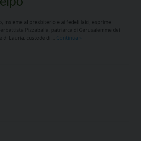
Ielpo
insieme al presbiterio e ai fedeli laici, esprime
 Pierbattista Pizzaballa, patriarca di Gerusalemme dei
Solidarietà
ne di Lauria, custode di …
Continua
»
dell’Arcidiocesi
al
cardinal
Pizzaballa
e
a
padre
Ielpo