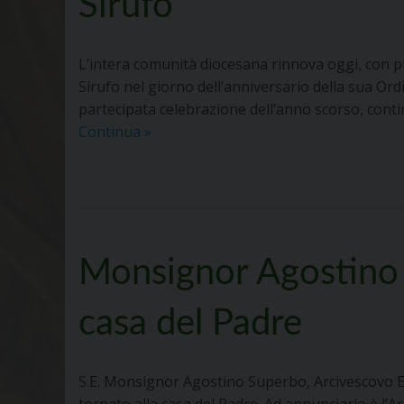
Sirufo
L’intera comunità diocesana rinnova oggi, con pr
Sirufo nel giorno dell’anniversario della sua Ord
partecipata celebrazione dell’anno scorso, contin
Messaggio
Continua
»
di
augurio
per
il
41*
Monsignor Agostino 
anniversario
di
sacerdozio
casa del Padre
di
S.
E.
S.E. Monsignor Agostino Superbo, Arcivescovo
Mons.