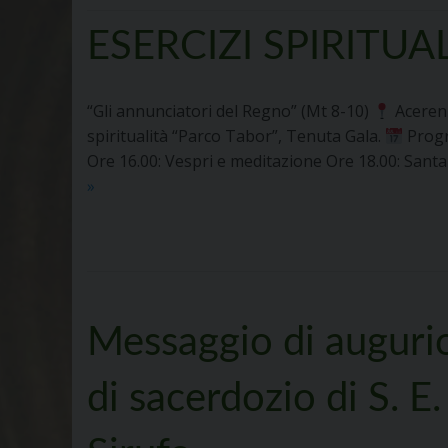
ESERCIZI SPIRITUAL
“Gli annunciatori del Regno” (Mt 8-10)
Acerenz
spiritualità “Parco Tabor”, Tenuta Gala.
Progr
Ore 16.00: Vespri e meditazione Ore 18.00: Sant
ESERCIZI
»
SPIRITUALI
PER
LAICI
Messaggio di augurio
di sacerdozio di S. 