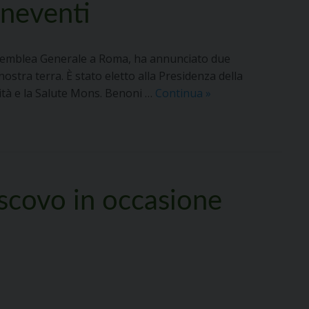
a
neventi
Tolve
Assemblea Generale a Roma, ha annunciato due
stra terra. È stato eletto alla Presidenza della
Nomine
ità e la Salute Mons. Benoni …
Continua
»
CEI:
nuovi
incarichi
per
Mons.
escovo in occasione
Ambarus
e
Mons.
Beneventi