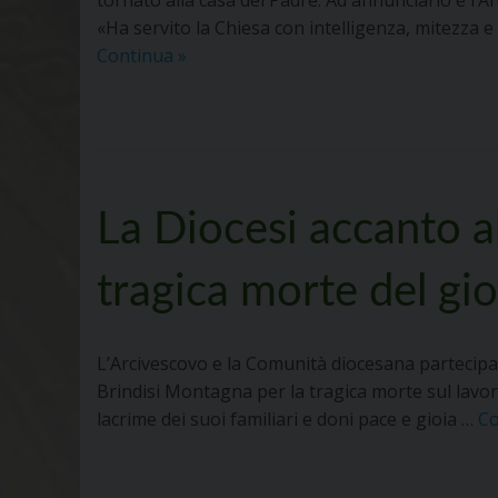
tornato alla casa del Padre. Ad annunciarlo è l
Francesco
«Ha servito la Chiesa con intelligenza, mitezza e
Sirufo
Monsignor
Continua
»
Agostino
Superbo
è
tornato
alla
La Diocesi accanto al
casa
del
Padre
tragica morte del gi
L’Arcivescovo e la Comunità diocesana partecipan
Brindisi Montagna per la tragica morte sul lavoro
lacrime dei suoi familiari e doni pace e gioia …
C