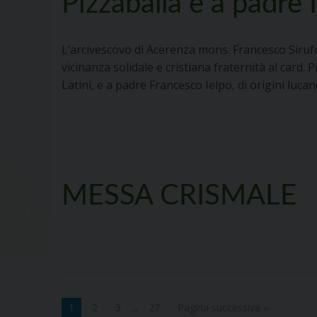
Pizzaballa e a padre 
L’arcivescovo di Acerenza mons. Francesco Sirufo, 
vicinanza solidale e cristiana fraternità al card.
Latini, e a padre Francesco Ielpo, di origini luca
MESSA CRISMALE
1
2
3
...
27
Pagina successiva »