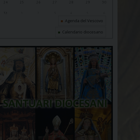
24
25
26
27
28
29
30
31
1
2
3
4
5
6
Agenda del Vescovo
Calendario diocesano