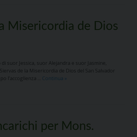
alla
famiglia
Rago
la Misericordia de Dios
per
la
tragica
morte
del
giovane
o di suor Jessica, suor Alejandra e suor Jasmine,
Michele
iervas de la Misericordia de Dios del San Salvador
Le
opo l’accoglienza …
Continua
»
suore
Siervas
de
la
Misericordia
ncarichi per Mons.
de
Dios