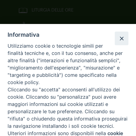
LITURGIA DELLE ORE
BIBBIA CEI ON LINE
Informativa
VIDEOGALLERY
Utilizziamo cookie o tecnologie simili per
finalità tecniche e, con il tuo consenso, anche per
FOTOGALLERY
altre finalità ("interazioni e funzionalità semplici",
"miglioramento dell'esperienza", "misurazione" e
CURIA ARCIVESCOVILE
"targeting e pubblicità") come specificato nella
cookie policy.
Largo Consigliere Gala n.14
Cliccando su "accetta" acconsenti all'utilizzo dei
85011 Acerenza (PZ)
cookie. Cliccando su "personalizza" puoi avere
Tel. 0971 749221. Fax 0971 741921
curia.acerenza@tiscali.it
maggiori informazioni sui cookie utilizzati e
personalizzare le tue preferenze. Cliccando su
"rifiuta" o chiudendo questa informativa proseguirai
la navigazione installando i soli cookie tecnici.
Copyright © 2017
Diocesi di Acerenza
All Right Reserved.
Ulteriori informazioni sono disponibili nella
cookie
Preferenze Cookie