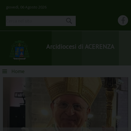
giovedì, 06 Agosto 2026
Arcidiocesi di ACERENZA
Skip
Home
to
content