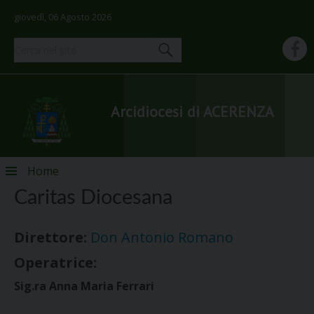
giovedì, 06 Agosto 2026
Arcidiocesi di ACERENZA
Skip
Home
to
Caritas Diocesana
content
Direttore:
Don Antonio Romano
Operatrice:
Sig.ra Anna Maria Ferrari