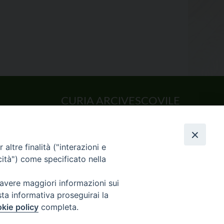
CURIA ARCIVESCOVILE
Largo Consigliere Gala n.14
85011 Acerenza (PZ)
Tel. 0971 749221. Fax 0971 741921
altre finalità ("interazioni e
curia.acerenza@tiscali.it
cità") come specificato nella
 avere maggiori informazioni sui
sta informativa proseguirai la
kie policy
completa.