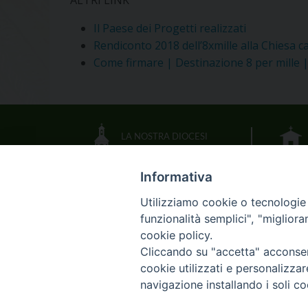
ALTRI LINK
Il Paese dei Progetti realizzati
Rendiconto 2018 dell’8xmille alla Chiesa ca
Come firmare | Destinazione 8 per mille |
LA NOSTRA DIOCESI
Informativa
IL VESCOVO
Utilizziamo cookie o tecnologie s
funzionalità semplici", "miglior
CALENDARIO DIOCESANO
cookie policy.
Cliccando su "accetta" acconsent
DOCUMENTI PASTORALI
cookie utilizzati e personalizza
navigazione installando i soli co