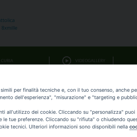
ttolica
 8xmille
CURIA
VIDEOGALLERY
FOTOGALLERY
PARROCCHIE
imili per finalità tecniche e, con il tuo consenso, anche per 
LITURGIA DELLE ORE
amento dell'esperienza", "misurazione" e "targeting e pubbli
i all'utilizzo dei cookie. Cliccando su "personalizza" puoi
BIBBIA CEI ON LINE
re le tue preferenze. Cliccando su "rifiuta" o chiudendo que
okie tecnici. Ulteriori informazioni sono disponibili nella
coo