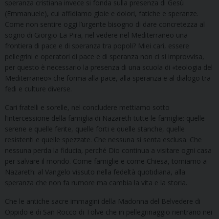
speranza cristiana invece si fonda sulla presenza di Gesù
(Emmanuele), cui affidiamo gioie e dolori, fatiche e speranze.
Come non sentire oggi l’urgente bisogno di dare concretezza al
sogno di Giorgio La Pira, nel vedere nel Mediterraneo una
frontiera di pace e di speranza tra popoli? Miei cari, essere
pellegrini e operatori di pace e di speranza non ci si improvvisa,
per questo è necessario la presenza di una scuola di «teologia del
Mediterraneo» che forma alla pace, alla speranza e al dialogo tra
fedi e culture diverse.
Cari fratelli e sorelle, nel concludere mettiamo sotto
l’intercessione della famiglia di Nazareth tutte le famiglie: quelle
serene e quelle ferite, quelle forti e quelle stanche, quelle
resistenti e quelle spezzate. Che nessuna si senta esclusa. Che
nessuna perda la fiducia, perché Dio continua a visitare ogni casa
per salvare il mondo. Come famiglie e come Chiesa, torniamo a
Nazareth: al Vangelo vissuto nella fedeltà quotidiana, alla
speranza che non fa rumore ma cambia la vita e la storia.
Che le antiche sacre immagini della Madonna del Belvedere di
Oppido e di San Rocco di Tolve che in pellegrinaggio rientrano nei