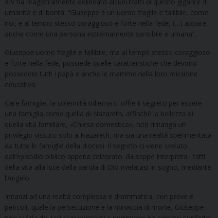
XIV ha magistralmente delineato alcuni tratti di questo gigante di
umanità e di bontà: “Giuseppe è un uomo fragile e fallibile, come
noi, e al tempo stesso coraggioso e forte nella fede, (…) appare
anche come una persona estremamente sensibile e umana”.
Giuseppe uomo fragile e fallibile, ma al tempo stesso coraggioso
e forte nella fede, possiede quelle caratteristiche che devono
possedere tutti i papà e anche le mamme nella loro missione
educativa.
Care famiglie, la solennità odierna ci offre il segreto per essere
una famiglia come quella di Nazareth, affinché la bellezza di
quella vita familiare, «Chiesa domestica», non rimanga un
privilegio vissuto solo a Nazareth, ma sia una realtà sperimentata
da tutte le famiglie della diocesi. Il segreto ci viene svelato
dall’episodio biblico appena celebrato: Giuseppe interpreta i fatti
della vita alla luce della parola di Dio rivelatasi in sogno, mediante
l’Angelo.
Innanzi ad una realtà complessa e drammatica, con prove e
pericoli, quale la persecuzione e la minaccia di morte, Giuseppe
non si fida dei soli ragionamenti e nemmeno ha cercato conforto