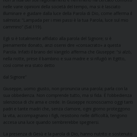
nelle varie opinioni della società del tempo, ma si è lasciato
illuminare e guidare dalla luce della Parola di Dio, come afferma il
salmista: “Lampada per i miei passi è la tua Parola, luce sul mio
cammino” (Sal.119).
Egli si è totalmente affidato alla parola del Signore; si è
pienamente donato, anzi oserei dire «consacrato» a questa
Parola. Infatti il brano del Vangelo afferma che Giuseppe: “si alzò,
nella notte, prese il bambino e sua madre e si rifugiò in Egitto,
così come era stato detto
dal Signore”
Giuseppe, uomo giusto, non pronuncia una parola; parla con la
sua obbedienza. Non comprende tutto, ma si fida. È l’obbedienza
silenziosa di chi ama e crede. In Giuseppe riconosciamo oggi tanti
padri e tante madri che, senza clamore, ogni giorno proteggono
la vita, accompagnano i figli, resistono nelle difficoltà, tengono
accesa una luce quando sembrerebbe spegnersi.
La presenza di Gesù e la parola di Dio, hanno nutrito e sostenuto