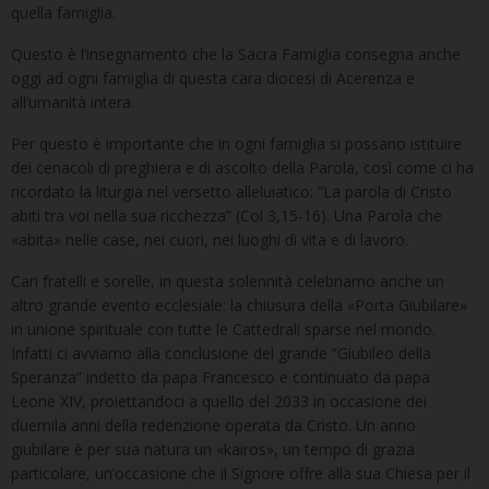
quella famiglia.
Questo è l’insegnamento che la Sacra Famiglia consegna anche
oggi ad ogni famiglia di questa cara diocesi di Acerenza e
all’umanità intera.
Per questo è importante che in ogni famiglia si possano istituire
dei cenacoli di preghiera e di ascolto della Parola, così come ci ha
ricordato la liturgia nel versetto alleluiatico: “La parola di Cristo
abiti tra voi nella sua ricchezza” (Col 3,15-16). Una Parola che
«abita» nelle case, nei cuori, nei luoghi di vita e di lavoro.
Cari fratelli e sorelle, in questa solennità celebriamo anche un
altro grande evento ecclesiale: la chiusura della «Porta Giubilare»
in unione spirituale con tutte le Cattedrali sparse nel mondo.
Infatti ci avviamo alla conclusione del grande “Giubileo della
Speranza” indetto da papa Francesco e continuato da papa
Leone XIV, proiettandoci a quello del 2033 in occasione dei
duemila anni della redenzione operata da Cristo. Un anno
giubilare è per sua natura un «kairos», un tempo di grazia
particolare, un’occasione che il Signore offre alla sua Chiesa per il