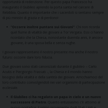
opportunità di redenzione. Per questo papa Francesco ha
inaugurato il Giubileo aprendo la porta santa nel carcere di
Rebibbia. Quanto è importante che i sacerdoti si sentano sempre
di più ministri di grazia e di perdono!
“Occorre inoltre puntare sui Giovani”
: Chi non ricorda
quel fiume di vitalità dei giovani a Tor Vergata. Essi ci hanno
ricordato che la Chiesa, nonostante duemila anni, è ancora
giovane, è una sposa bella e senza rughe.
I giovani rappresentano il nostro presente ma anche il nostro
futuro: occorre dare loro fiducia.
Due giovani sono stati canonizzati durante il giubileo – Carlo
Acutis e Piergiorgio Frassati -, la Chiesa e il mondo hanno
bisogno della vitalità e della santità dei giovani. Arricchiamoci del
loro contributo coinvolgendoli nei vari organismi di partecipazione
ecclesiale.
Il Giubileo ci ha regalato un papa in cielo e un nuovo
successore di Pietro
. Quanto entusiasmo c’è attorno al
nuovo pontefice: il primo proveniente dagli Stati Uniti e