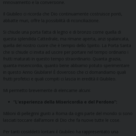
rinnovamento e la conversione.
Il Giubileo ci ricorda che Dio continuamente costruisce ponti,
abbatte muri, offre la possibilità di riconciliazione.
Si chiude una porta fatta di legno e di bronzo come quella di
questa splendida Cattedrale, ma rimane aperta, anzi spalancata,
quella del nostro cuore che è tempio dello Spirito. La Porta Santa
che si chiude ci invita ad uscire per portare nel tempo ordinario i
frutti maturati in questo tempo straordinario. Quanta grazia,
quanta misericordia, quanto bene abbiamo potuto sperimentare
in questo Anno Giubilare! È doveroso che ci domandiamo quali
frutti profetici e quali compiti ci lascia in eredità il Giubileo.
Mi permetto brevemente di elencarne alcuni:
“L’esperienza della Misericordia e del Perdono”:
Milioni di pellegrini giunti a Roma da ogni parte del mondo si sono
lasciati toccare dall’amore di Dio che fa nuove tutte le cose.
Per tanti cosiddetti lontani il Giubileo ha rappresentato una