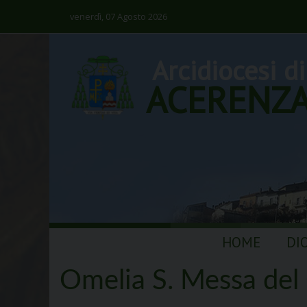
venerdì, 07 Agosto 2026
Arcidiocesi di
ACERENZ
Skip
HOME
DI
to
content
Omelia S. Messa del