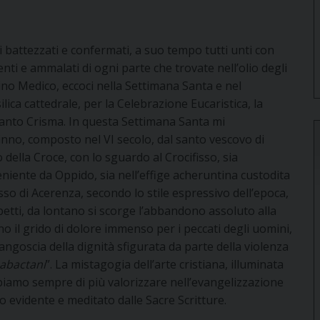
 cari battezzati e confermati, a suo tempo tutti unti con
renti e ammalati di ogni parte che trovate nell’olio degli
ivino Medico, eccoci nella Settimana Santa e nel
ica cattedrale, per la Celebrazione Eucaristica, la
Santo Crisma. In questa Settimana Santa mi
inno, composto nel VI secolo, dal santo vescovo di
 della Croce, con lo sguardo al Crocifisso, sia
eniente da Oppido, sia nell’effige acheruntina custodita
ifisso di Acerenza, secondo lo stile espressivo dell’epoca,
etti, da lontano si scorge l’abbandono assoluto alla
cino il grido di dolore immenso per i peccati degli uomini,
 angoscia della dignità sfigurata da parte della violenza
 sabactani
”. La mistagogia dell’arte cristiana, illuminata
bbiamo sempre di più valorizzare nell’evangelizzazione
o evidente e meditato dalle Sacre Scritture.