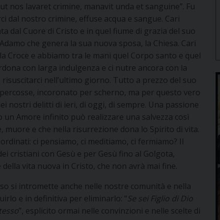
ut nos lavaret crimine, manavit unda et sanguine”. Fu
arci dal nostro crimine, effuse acqua e sangue. Cari
ata dal Cuore di Cristo e in quel fiume di grazia del suo
Adamo che genera la sua nuova sposa, la Chiesa. Cari
ella Croce e abbiamo tra le mani quel Corpo santo e quel
perdona con larga indulgenza e ci nutre ancora con la
 risuscitarci nell’ultimo giorno. Tutto a prezzo del suo
 e percosse, incoronato per scherno, ma per questo vero
i nostri delitti di ieri, di oggi, di sempre. Una passione
lo un Amore infinito può realizzare una salvezza così
e, muore e che nella risurrezione dona lo Spirito di vita.
i ordinati: ci pensiamo, ci meditiamo, ci fermiamo? Il
ei cristiani con Gesù e per Gesù fino al Golgota,
e della vita nuova in Cristo, che non avrà mai fine.
so si intromette anche nelle nostre comunità e nella
rlo e in definitiva per eliminarlo: “
Se sei Figlio di Dio
stesso
”, esplicito ormai nelle convinzioni e nelle scelte di