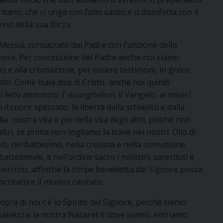
tano, che ci unge con l’olio santo e ci disinfetta con il
vino della sua forza.
Messia
, consacrato dal Padre con l’unzione dello
ignore. Per concessione del Padre anche noi siamo
o e alla crismazione, per essere testimoni, in greco
isto. Come Isaia dice di Cristo, anche noi quindi
l lieto annunzio, l’
euanghelion
, il Vangelo, ai miseri
 il cuore spezzato, la libertà dalla schiavitù e dalla
lla nostra vita e poi nella vita degli altri, poiché non
ltri, se prima non togliamo la trave nei nostri. Olio di
rdoti, nel battesimo, nella cresima e nella comunione
battesimale, e nell’ordine sacro i ministri, sacerdoti e
 servizio, affinché la stirpe benedetta dal Signore possa
ctitatis
e il
munus caritatis.
sopra di noi c’è lo Spirito del Signore, perché siamo
a salvezza: la nostra Nazaret è dove siamo, entriamo