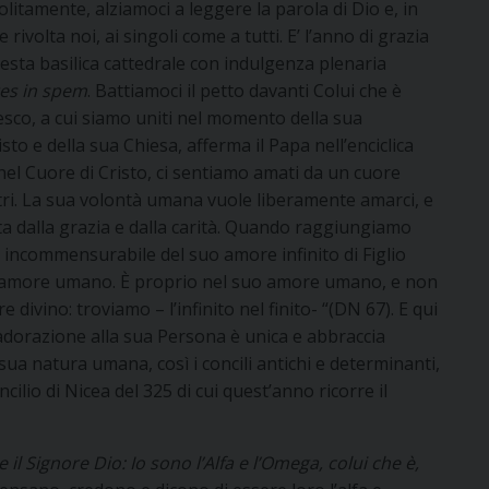
itamente, alziamoci a leggere la parola di Dio e, in
rivolta noi, ai singoli come a tutti. E’ l’anno di grazia
uesta basilica cattedrale con indulgenza plenaria
es in spem
. Battiamoci il petto davanti Colui che è
sco, a cui siamo uniti nel momento della sua
to e della sua Chiesa, afferma il Papa nell’enciclica
el Cuore di Cristo, ci sentiamo amati da un cuore
tri. La sua volontà umana vuole liberamente amarci, e
ta dalla grazia e dalla carità. Quando raggiungiamo
ia incommensurabile del suo amore infinito di Figlio
 amore umano. È proprio nel suo amore umano, e non
divino: troviamo – l’infinito nel finito- “(DN 67). E qui
dorazione alla sua Persona è unica e abbraccia
sua natura umana, così i concili antichi e determinanti,
ilio di Nicea del 325 di cui quest’anno ricorre il
e il Signore Dio: Io sono l’Alfa e l’Omega, colui che è,