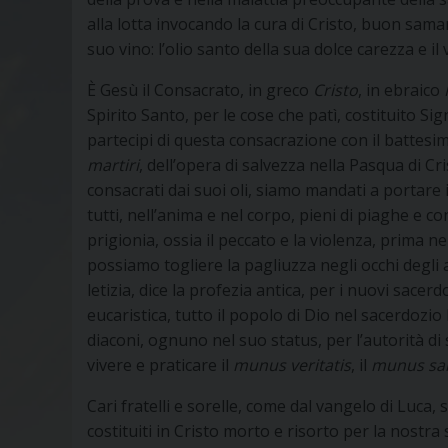
alla lotta invocando la cura di Cristo, buon samari
suo vino: l’olio santo della sua dolce carezza e il 
È Gesù il Consacrato, in greco
Cristo
, in ebraico
Spirito Santo, per le cose che patì, costituito S
partecipi di questa consacrazione con il battesim
martiri
, dell’opera di salvezza nella Pasqua di Cr
consacrati dai suoi oli, siamo mandati a portare i
tutti, nell’anima e nel corpo, pieni di piaghe e con
prigionia, ossia il peccato e la violenza, prima ne
possiamo togliere la pagliuzza negli occhi degli a
letizia, dice la profezia antica, per i nuovi sace
eucaristica, tutto il popolo di Dio nel sacerdozio 
diaconi, ognuno nel suo status, per l’autorità di
vivere e praticare il
munus veritatis
, il
munus san
Cari fratelli e sorelle, come dal vangelo di Luca, 
costituiti in Cristo morto e risorto per la nostr