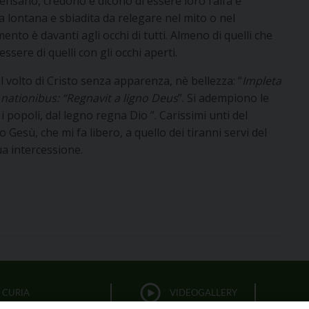
pensano, credono e dicono di essere loro l’alfa e
a lontana e sbiadita da relegare nel mito o nel
ento è davanti agli occhi di tutti. Almeno di quelli che
sere di quelli con gli occhi aperti.
l volto di Cristo senza apparenza, nè bellezza: “
Impleta
 nationibus: “Regnavit a ligno Deus
”. Si adempiono le
 i popoli, dal legno regna Dio ”. Carissimi unti del
 Gesù, che mi fa libero, a quello dei tiranni servi del
a intercessione.
CURIA
VIDEOGALLERY