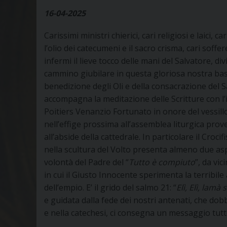
16-04-2025
Carissimi ministri chierici, cari religiosi e laici,
l’olio dei catecumeni e il sacro crisma, cari soffe
infermi il lieve tocco delle mani del Salvatore, d
cammino giubilare in questa gloriosa nostra basil
benedizione degli Oli e della consacrazione del 
accompagna la meditazione delle Scritture con l’
Poitiers Venanzio Fortunato in onore del vessillo
nell’effige prossima all’assemblea liturgica prov
all’abside della cattedrale. In particolare il Croc
nella scultura del Volto presenta almeno due asp
volontà del Padre del “
Tutto è compiuto
”, da vi
in cui il Giusto Innocente sperimenta la terribile
dell’empio. E’ il grido del salmo 21: “
Elì, Elì, lamà
e guidata dalla fede dei nostri antenati, che do
e nella catechesi, ci consegna un messaggio tutt