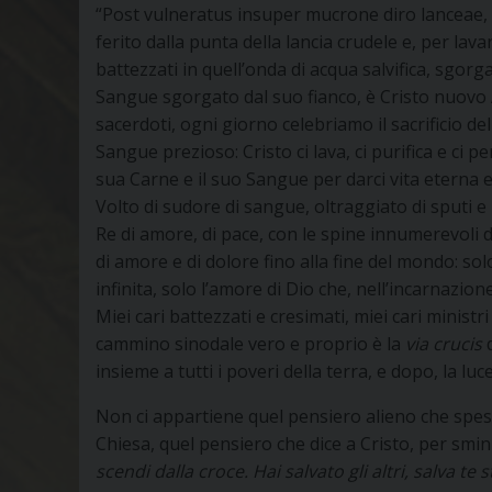
“Post vulneratus insuper mucrone diro lanceae, 
ferito dalla punta della lancia crudele e, per lav
battezzati in quell’onda di acqua salvifica, sgorg
Sangue sgorgato dal suo fianco, è Cristo nuovo 
sacerdoti, ogni giorno celebriamo il sacrificio d
Sangue prezioso: Cristo ci lava, ci purifica e ci 
sua Carne e il suo Sangue per darci vita eterna e
Volto di sudore di sangue, oltraggiato di sputi
Re di amore, di pace, con le spine innumerevoli de
di amore e di dolore fino alla fine del mondo: so
infinita, solo l’amore di Dio che, nell’incarnazion
Miei cari battezzati e cresimati, miei cari ministr
cammino sinodale vero e proprio è la
via crucis
d
insieme a tutti i poveri della terra, e dopo, la luc
Non ci appartiene quel pensiero alieno che spes
Chiesa, quel pensiero che dice a Cristo, per sminui
scendi dalla
croce. Hai salvato gli altri, salva te 