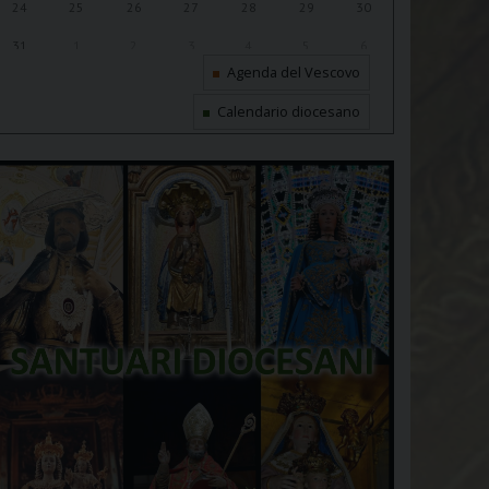
24
25
26
27
28
29
30
31
1
2
3
4
5
6
Agenda del Vescovo
Calendario diocesano