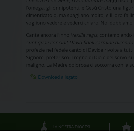
che
era e che viene, l’Onnipotente
”. Oggi molti 
l’omega, gli onnipotenti, e Gesù Cristo una figur
dimenticatoio, ma sbagliano molto, e il loro fallim
vogliono vedere e vederci chiaro. Noi dobbiamo es
Canta ancora l’inno
Vexilla regis
, contemplando i
sunt
quae concinit David fideli carmine dicendo
profezie nel fedele canto di Davide rivolte a tutti
Signore, preferisco il regno di Dio e del servo suo
maligno. La Madre dolorosa ci soccorra con la su
Download allegato
LA NOSTRA DIOCESI