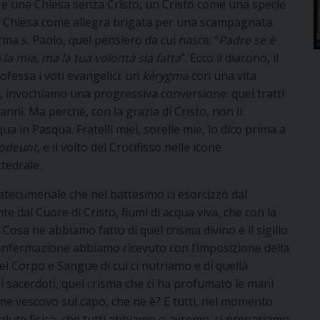
e e una Chiesa senza Cristo, un Cristo come una specie
a Chiesa come allegra brigata per una scampagnata.
ma s. Paolo, quel pensiero da cui nasce: “
Padre se è
la mia, ma la tua volontà sia fatta
”. Ecco il diacono, il
professa i voti evangelici: un
kèrygma
con una vita
i, invochiamo una progressiva conversione: quei tratti
anni. Ma perché, con la grazia di Cristo, non li
 in Pasqua. Fratelli miei, sorelle mie, lo dico prima a
rodeunt
, e il volto del Crocifisso nelle icone
ttedrale.
 catecumenale che nel battesimo ci esorcizzò dal
e dal Cuore di Cristo, fiumi di acqua viva, che con la
 Cosa ne abbiamo fatto di quel crisma divino e il sigillo
confermazione abbiamo ricevuto con l’imposizione della
l Corpo e Sangue di cui ci nutriamo e di quella
 sacerdoti, quel crisma che ci ha profumato le mani
me vescovo sul capo, che ne è? E tutti, nel momento
alute fisica, che tutti abbiamo o avremo, ci prepariamo