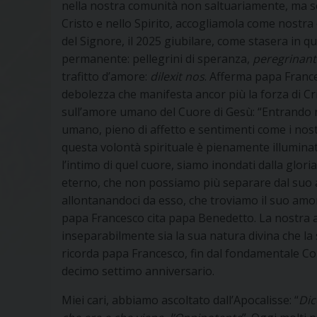
nella nostra comunità non saltuariamente, ma sol
Cristo e nello Spirito, accogliamola come nostra e 
del Signore, il 2025 giubilare, come stasera in q
permanente: pellegrini di speranza,
peregrinant
trafitto d’amore:
dilexit nos
. Afferma papa France
debolezza che manifesta ancor più la forza di Cris
sull’amore umano del Cuore di Gesù: “Entrando n
umano, pieno di affetto e sentimenti come i nos
questa volontà spirituale è pienamente illumina
l’intimo di quel cuore, siamo inondati dalla glor
eterno, che non possiamo più separare dal suo
allontanandoci da esso, che troviamo il suo amore 
papa Francesco cita papa Benedetto. La nostra a
inseparabilmente sia la sua natura divina che la 
ricorda papa Francesco, fin dal fondamentale Conc
decimo settimo anniversario.
Miei cari, abbiamo ascoltato dall’Apocalisse: “
Dic