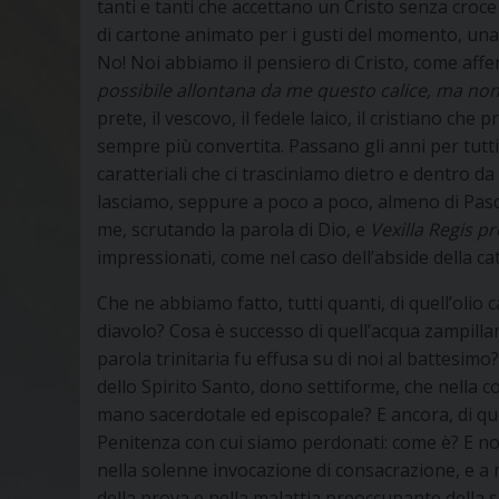
tanti e tanti che accettano un Cristo senza croc
di cartone animato per i gusti del momento, un
No! Noi abbiamo il pensiero di Cristo, come affer
possibile allontana da me
questo calice, ma non 
prete, il vescovo, il fedele laico, il cristiano che 
sempre più convertita. Passano gli anni per tutt
caratteriali che ci trasciniamo dietro e dentro da 
lasciamo, seppure a poco a poco, almeno di Pasqua
me, scrutando la parola di Dio, e
Vexilla Regis p
impressionati, come nel caso dell’abside della ca
Che ne abbiamo fatto, tutti quanti, di quell’olio
diavolo? Cosa è successo di quell’acqua zampillant
parola trinitaria fu effusa su di noi al battesimo?
dello Spirito Santo, dono settiforme, che nella 
mano sacerdotale ed episcopale? E ancora, di que
Penitenza con cui siamo perdonati: come è? E noi
nella solenne invocazione di consacrazione, e a 
della prova e nella malattia preoccupante della s