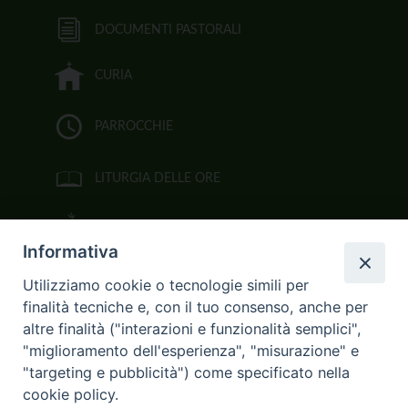
DOCUMENTI PASTORALI
CURIA
PARROCCHIE
LITURGIA DELLE ORE
BIBBIA CEI ON LINE
Informativa
VIDEOGALLERY
Utilizziamo cookie o tecnologie simili per
finalità tecniche e, con il tuo consenso, anche per
FOTOGALLERY
altre finalità ("interazioni e funzionalità semplici",
"miglioramento dell'esperienza", "misurazione" e
CURIA ARCIVESCOVILE
"targeting e pubblicità") come specificato nella
cookie policy.
Largo Consigliere Gala n.14