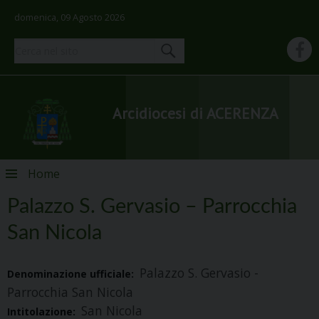
domenica, 09 Agosto 2026
Arcidiocesi di ACERENZA
Skip
Home
to
content
Palazzo S. Gervasio – Parrocchia
San Nicola
Palazzo S. Gervasio -
Denominazione ufficiale:
Parrocchia San Nicola
San Nicola
Intitolazione: