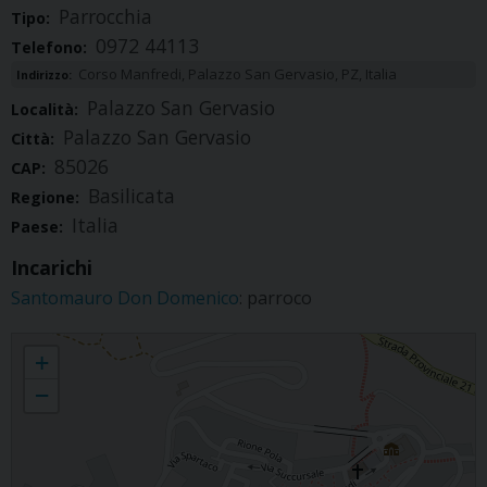
Parrocchia
Tipo:
0972 44113
Telefono:
Corso Manfredi, Palazzo San Gervasio, PZ, Italia
Indirizzo:
Palazzo San Gervasio
Località:
Palazzo San Gervasio
Città:
85026
CAP:
Basilicata
Regione:
Italia
Paese:
Incarichi
Santomauro Don Domenico
: parroco
Palazzo S. Gervasio - Parrocchia San Nicola
+
−