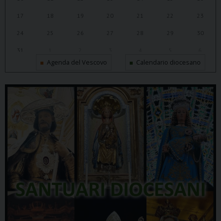
17
18
19
20
21
22
23
24
25
26
27
28
29
30
31
1
2
3
4
5
6
Agenda del Vescovo
Calendario diocesano