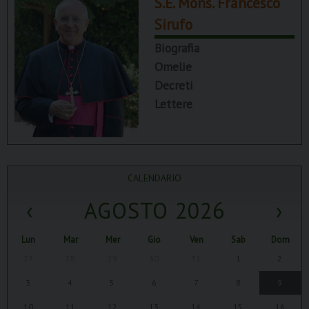
S.E. Mons. Francesco
Sirufo
Biografia
Omelie
Decreti
Lettere
CALENDARIO
‹
AGOSTO 2026
›
Lun
Mar
Mer
Gio
Ven
Sab
Dom
27
28
29
30
31
1
2
3
4
5
6
7
8
9
10
11
12
13
14
15
16