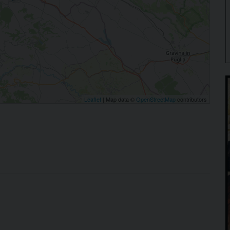
Leaflet
| Map data ©
OpenStreetMap
contributors