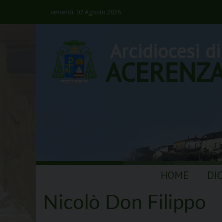
venerdì, 07 Agosto 2026
Arcidiocesi di
ACERENZ
Skip
HOME
DI
to
content
Nicolò Don Filippo