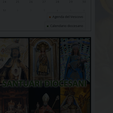
24
25
26
27
28
29
30
31
1
2
3
4
5
6
Agenda del Vescovo
Calendario diocesano