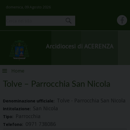
domenica, 09 Agosto 2026
Arcidiocesi di ACERENZA
Skip
Home
to
content
Tolve – Parrocchia San Nicola
Tolve - Parrocchia San Nicola
Denominazione ufficiale:
San Nicola
Intitolazione:
Parrocchia
Tipo:
0971 738086
Telefono: