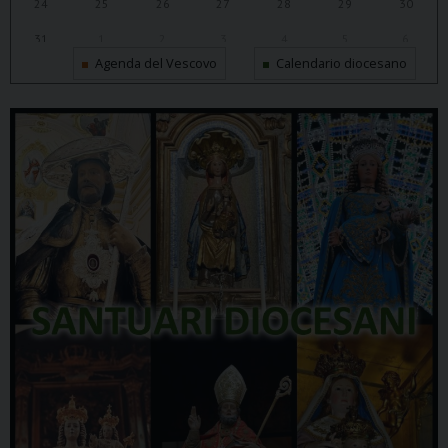
24
25
26
27
28
29
30
31
1
2
3
4
5
6
Agenda del Vescovo
Calendario diocesano