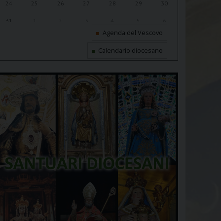
24
25
26
27
28
29
30
31
1
2
3
4
5
6
Agenda del Vescovo
Calendario diocesano