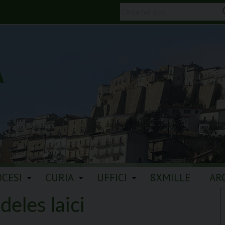
A
OCESI
CURIA
UFFICI
8XMILLE
AR
deles laici