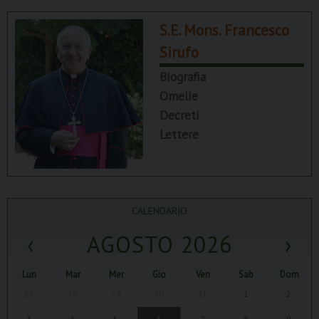
S.E. Mons. Francesco
Sirufo
Biografia
Omelie
Decreti
Lettere
CALENDARIO
‹
AGOSTO 2026
›
Lun
Mar
Mer
Gio
Ven
Sab
Dom
27
28
29
30
31
1
2
3
4
5
6
7
8
9