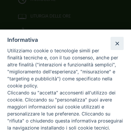
LITURGIA DELLE ORE
BIBBIA CEI ON LINE
Informativa
VIDEOGALLERY
Utilizziamo cookie o tecnologie simili per
finalità tecniche e, con il tuo consenso, anche per
FOTOGALLERY
altre finalità ("interazioni e funzionalità semplici",
"miglioramento dell'esperienza", "misurazione" e
CURIA ARCIVESCOVILE
"targeting e pubblicità") come specificato nella
cookie policy.
Largo Consigliere Gala n.14
Cliccando su "accetta" acconsenti all'utilizzo dei
85011 Acerenza (PZ)
cookie. Cliccando su "personalizza" puoi avere
Tel. 0971 749221. Fax 0971 741921
curia.acerenza@tiscali.it
maggiori informazioni sui cookie utilizzati e
personalizzare le tue preferenze. Cliccando su
"rifiuta" o chiudendo questa informativa proseguirai
la navigazione installando i soli cookie tecnici.