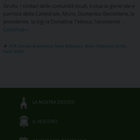
Sirufo, i sindaci delle comunità locali, il vicario generale e
parroco della Cattedrale, Mons. Domenico Beccelliere, la
presidente, la Sig.ra Donatina Telesca, l’assistente …
PIAZZA
Continua
»
LA
PACE
ACR
,
Diocesi di Acerenza
,
festa della pace
,
Mons. Francesco Sirufo
,
Pace
,
Sirufo
P
o
s
LA NOSTRA DIOCESI
t
N
IL VESCOVO
a
v