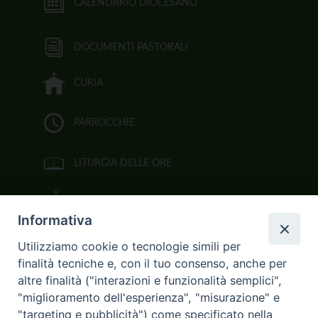
i
CALENDARIO DIOCESANO
g
a
DOCUMENTI PASTORALI
t
i
CURIA
o
n
PARROCCHIE
LITURGIA DELLE ORE
BIBBIA CEI ON LINE
Informativa
VIDEOGALLERY
Utilizziamo cookie o tecnologie simili per
finalità tecniche e, con il tuo consenso, anche per
FOTOGALLERY
altre finalità ("interazioni e funzionalità semplici",
"miglioramento dell'esperienza", "misurazione" e
CURIA ARCIVESCOVILE
"targeting e pubblicità") come specificato nella