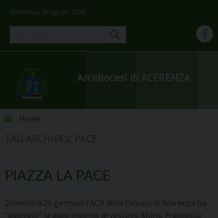
domenica, 09 Agosto 2026
Arcidiocesi di ACERENZA
Skip
Home
to
TAG ARCHIVES:
PACE
content
PIAZZA LA PACE
Domenica 26 gennaio l’ACR della Diocesi di Acerenza ha
“piazzato” la pace insieme al vescovo Mons. Francesco