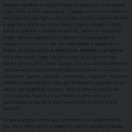
Abbiamo ascoltato le letture bibliche: la Madonna, come l’antica
regina Ester, e molto più di essa, ci guarda con occhio materno e
invoca per noi suo Figlio, il vero e unico sovrano, Signore del cielo
e della terra. Anche noi, come l’antico popolo d’Israele in esilio,
siamo in costante e imminente pericolo, anche noi cerchiamo
rifugio, difesa e aiuto presso il Signore, che libera quanti si
compiacciono in lui sino alla fine. Dalle labbra di questa dolce
Regina, di questa Madre di misericordia, sentiamo la preghiera
che si eleva a suo Figlio: “
Accorri in loro aiuto, perché non
hanno nessun altro che te, Signore, mio Dio, liberali dalle mani
dei loro nemici, muta in esultanza il loro lutto e in salvezza i
loro dolori. Signore, mostrati; manifestati, o Signore!
”. Ancora la
sentiamo questa Regina, nella casa di Elisabetta, quando nel suo
cantico del Magnificat, esclama: “
Grandi cose ha fatto in me
l’Onnipotente e Santo è il suo Nome: di generazione in
generazione si stende la sua misericordia su quelli che lo
temono
”.
La santa Vergine ci invita alla conversione e al santo timore di
Dio, che è santo amore e affettuoso rispetto per la sua infinita