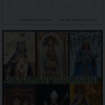
24
25
26
27
28
29
30
31
1
2
3
4
5
6
Agenda del Vescovo
Calendario diocesano