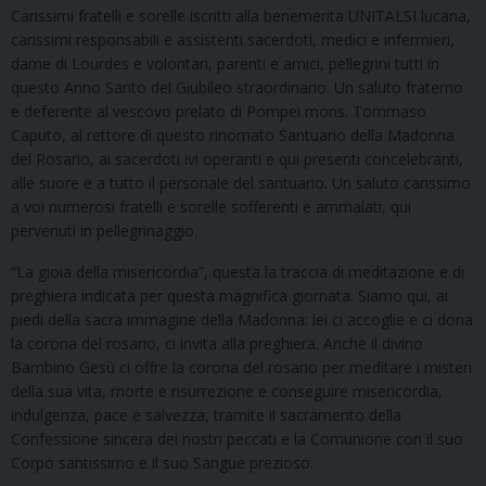
Carissimi fratelli e sorelle iscritti alla benemerita UNITALSI lucana,
carissimi responsabili e assistenti sacerdoti, medici e infermieri,
dame di Lourdes e volontari, parenti e amici, pellegrini tutti in
questo Anno Santo del Giubileo straordinario. Un saluto fraterno
e deferente al vescovo prelato di Pompei mons. Tommaso
Caputo, al rettore di questo rinomato Santuario della Madonna
del Rosario, ai sacerdoti ivi operanti e qui presenti concelebranti,
alle suore e a tutto il personale del santuario. Un saluto carissimo
a voi numerosi fratelli e sorelle sofferenti e ammalati, qui
pervenuti in pellegrinaggio.
“La gioia della misericordia”, questa la traccia di meditazione e di
preghiera indicata per questa magnifica giornata. Siamo qui, ai
piedi della sacra immagine della Madonna: lei ci accoglie e ci dona
la corona del rosario, ci invita alla preghiera. Anche il divino
Bambino Gesù ci offre la corona del rosario per meditare i misteri
della sua vita, morte e risurrezione e conseguire misericordia,
indulgenza, pace e salvezza, tramite il sacramento della
Confessione sincera dei nostri peccati e la Comunione con il suo
Corpo santissimo e il suo Sangue prezioso.