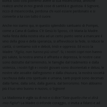
bontà: solo cosi potremo avere la sua misericordia, affinché
realizzi anche in noi grandi cose di santità e giustizia. Il Signore,
ricco di misericordia, perdona chi vuol essere perdonato e si
converte a lui con tutto il cuore.
Anche noi siamo qui, in questo splendido santuario di Pompei,
come a Cana di Galilea. C’è Gesù lo Sposo, c’è Maria la Madre.
Nella festa della nostra vita ad un certo punto viene a mancare il
vino della gioia e della speranza, si affievolisce la fede, si riduce la
carità, ci sentiamo soli e deboli, tristi e oppressi. Ed ecco la
Madre: “
Figlio, non hanno più vino!
”. Si, i nostri copri non hanno
più salute, la nostra anima è affranta e depressa, le nostre case
sono distrutte dal terremoto, le famiglie dal tradimento e dalla
violenza, i nostri figli e i nostri giovani sono disorientati e delusi, le
nostre vite assalite dall’egoismo e dalla chiusura, la nostra società
racchiusa dalla crisi spirituale e umana, tanti popoli sono decimati
dalla fame, dalla sete, dalla guerra, dal terrorismo. Non abbiamo
più il tuo vino buono e nuovo, o Signore!
La Madonna è vigile su di noi e ci dice:”
Fate quello che vi dirà
mio Figlio
”! La Madre ci infonde coraggio, ci invita a fidarci e ad