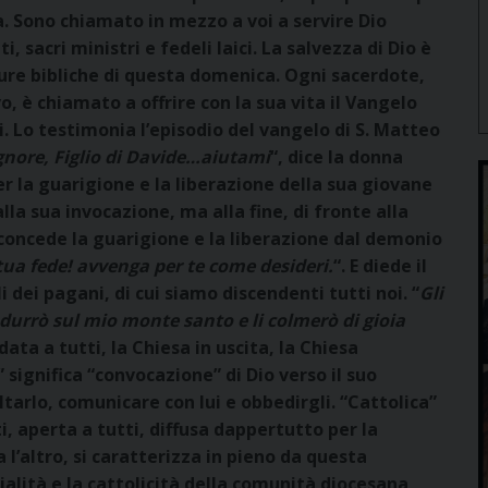
na. Sono chiamato in mezzo a voi a servire Dio
, sacri ministri e fedeli laici. La salvezza di Dio è
tture bibliche di questa domenica. Ogni sacerdote,
, è chiamato a offrire con la sua vita il Vangelo
i. Lo testimonia l’episodio del vangelo di S. Matteo
ignore, Figlio di Davide…aiutami
“, dice la donna
r la guarigione e la liberazione della sua giovane
alla sua invocazione, ma alla fine, di fronte alla
 concede la guarigione e la liberazione dal demonio
ua fede! avvenga per te come desideri.
“. E diede il
gli dei pagani, di cui siamo discendenti tutti noi. “
Gli
durrò sul mio monte santo e li colmerò di gioia
data a tutti, la Chiesa in uscita, la Chiesa
” significa “convocazione” di Dio verso il suo
tarlo, comunicare con lui e obbedirgli. “Cattolica”
ti, aperta a tutti, diffusa dappertutto per la
 l’altro, si caratterizza in pieno da questa
sialità e la cattolicità della comunità diocesana