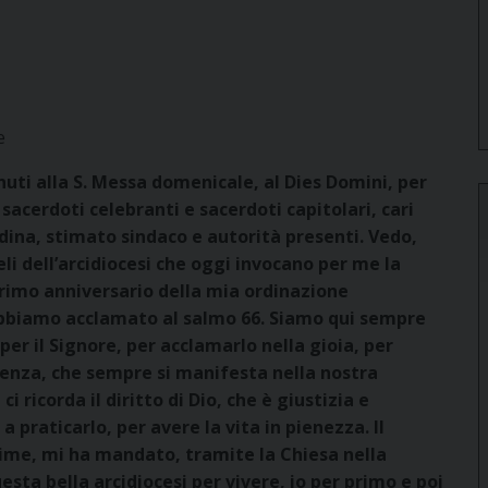
e
nuti alla S. Messa domenicale, al Dies Domini, per
i sacerdoti celebranti e sacerdoti capitolari, cari
adina, stimato sindaco e autorità presenti. Vedo,
eli dell’arcidiocesi che oggi invocano per me la
primo anniversario della mia ordinazione
abbiamo acclamato al salmo 66. Siamo qui sempre
er il Signore, per acclamarlo nella gioia, per
otenza, che sempre si manifesta nella nostra
i ricorda il diritto di Dio, che è giustizia e
 praticarlo, per avere la vita in pienezza. Il
nime, mi ha mandato, tramite la Chiesa nella
sta bella arcidiocesi per vivere, io per primo e poi