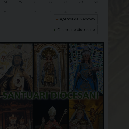
24
25
26
27
28
29
30
31
1
2
3
4
5
6
Agenda del Vescovo
Calendario diocesano