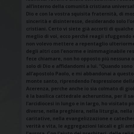
all’interno della comunità cristiana universal
Dio e con la vostra squisita fraternità, di mos
sincerità e disinteresse, desiderando solo l’on
cristiani. Certo vi siete già accorti di qualch
meglio di voi, ecco perché reagii sfuggendo 
non volevo mettere a repentaglio ulteriormen
degli altri con l’enorme e inimmaginabile re
fece chiamare, non ho opposto più nessuna ob
solo di Dio e affidandomi a lui. “Quando sono
all’apostolo Paolo, e mi abbandonai a quest
monte santo, riprendendo l’espressione della 
Acerenza, perche anche io sia colmato di gioi
è la basilica cattedrale acheruntina, per il s
l’arcidiocesi in lungo e in largo, ho visitato p
diverse, nella preghiera, nella liturgia, nella 
caritative, nella evangelizzazione e catechesi
verità e vita, le aggregazioni laicali e gli ambi
l’aurora. Con l’aiuto dei presbiteri, delle rel