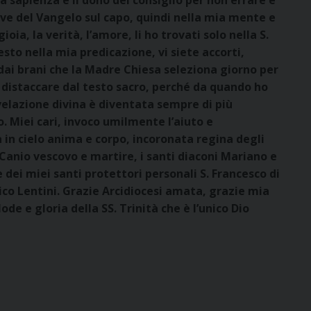
a sapienza e il dono del consiglio per non errare e
ve del Vangelo sul capo, quindi nella mia mente e
ioia, la verità, l’amore, li ho trovati solo nella S.
esto nella mia predicazione, vi siete accorti,
ai brani che la Madre Chiesa seleziona giorno per
 distaccare dal testo sacro, perché da quando ho
elazione divina è diventata sempre di più
. Miei cari, invoco umilmente l’aiuto e
a in cielo anima e corpo, incoronata regina degli
. Canio vescovo e martire, i santi diaconi Mariano e
 dei miei santi protettori personali S. Francesco di
nico Lentini. Grazie Arcidiocesi amata, grazie mia
ode e gloria della SS. Trinità che è l’unico Dio