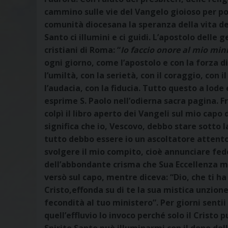
cammino sulle vie del Vangelo gioioso per por
comunità diocesana la speranza della vita deg
Santo ci illumini e ci guidi. L’apostolo delle g
cristiani di Roma: “
Io faccio onore al mio min
ogni giorno, come l’apostolo e con la forza di
l’umiltà, con la serietà, con il coraggio, con i
l’audacia, con la fiducia. Tutto questo a lode 
esprime S. Paolo nell’odierna sacra pagina. Fra
colpì il libro aperto dei Vangeli sul mio capo
significa che io, Vescovo, debbo stare sotto la
tutto debbo essere io un ascoltatore attento
svolgere il mio compito, cioè annunciare fed
dell’abbondante crisma che Sua Eccellenza mo
versò sul capo, mentre diceva: “Dio, che ti 
Cristo,effonda su di te la sua mistica unzion
fecondità al tuo ministero”. Per giorni senti
quell’effluvio lo invoco perché solo il Cristo p