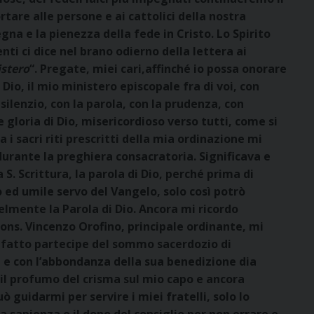
tare alle persone e ai cattolici della nostra
na e la pienezza della fede in Cristo. Lo Spirito
enti ci dice nel brano odierno della lettera ai
istero
“. Pregate, miei cari,affinché io possa onorare
 Dio, il mio ministero episcopale fra di voi, con
l silenzio, con la parola, con la prudenza, con
e gloria di Dio, misericordioso verso tutti, come si
 i sacri riti prescritti della mia ordinazione mi
 durante la preghiera consacratoria. Significava e
 S. Scrittura, la parola di Dio, perché prima di
 ed umile servo del Vangelo, solo così potrò
elmente la Parola di Dio. Ancora mi ricordo
ns. Vincenzo Orofino, principale ordinante, mi
ha fatto partecipe del sommo sacerdozio di
e e con l’abbondanza della sua benedizione dia
i il profumo del crisma sul mio capo e ancora
uò guidarmi per servire i miei fratelli, solo lo