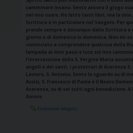
Spirito Santo può illuminarmi con il dono dell
camminare invano. Sento ancora il giogo soa
nel mio cuore. Ho letto tanti libri, ma la mia g
Scrittura e in particolare nel Vangelo. Per qu
prendo sempre e dovunque dalla Scrittura e d
giorno e di domenica in domenica. Non mi so
cominciato a comprendere qualcosa della Riv
lampada ai miei passi e luce sul mio cammino
l’intercessione della S. Vergine Maria assunt
angeli e dei santi, i protettori di Acerenza S
Laviero, S. Antonio. Sento lo sguardo su di me
Assisi, S. Francesco di Paola e il Beato Dome
Acerenza, su di voi tutti ogni benedizione. A l
Amore.
Download allegato