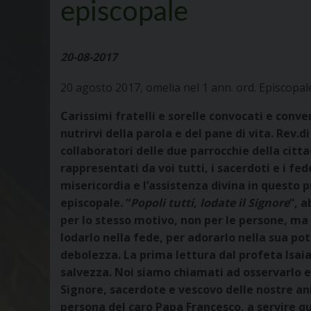
episcopale
20-08-2017
20 agosto 2017, omelia nel 1 ann. ord. Episcopal
Carissimi fratelli e sorelle convocati e conve
nutrirvi della parola e del pane di vita. Rev.d
collaboratori delle due parrocchie della citt
rappresentati da voi tutti, i sacerdoti e i fed
misericordia e l’assistenza divina in questo 
episcopale. “
Popoli tutti, lodate il Signore
“, 
per lo stesso motivo, non per le persone, ma p
lodarlo nella fede, per adorarlo nella sua p
debolezza. La prima lettura dal profeta Isaia c
salvezza. Noi siamo chiamati ad osservarlo e a
Signore, sacerdote e vescovo delle nostre a
persona del caro Papa Francesco, a servire que