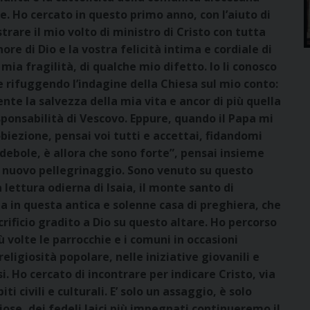
e. Ho cercato in questo primo anno, con l’aiuto di
trare il mio volto di ministro di Cristo con tutta
ore di Dio e la vostra felicità intima e cordiale di
e mia fragilità, di qualche mio difetto. Io li conosco
e rifuggendo l’indagine della Chiesa sul mio conto:
te la salvezza della mia vita e ancor di più quella
sponsabilità di Vescovo. Eppure, quando il Papa mi
iezione, pensai voi tutti e accettai, fidandomi
 debole, è allora che sono forte”, pensai insieme
o nuovo pellegrinaggio. Sono venuto su questo
lettura odierna di Isaia, il monte santo di
a in questa antica e solenne casa di preghiera, che
acrificio gradito a Dio su questo altare. Ho percorso
iù volte le parrocchie e i comuni in occasioni
religiosità popolare, nelle iniziative giovanili e
. Ho cercato di incontrare per indicare Cristo, via
ti civili e culturali. E’ solo un assaggio, è solo
igiose, dei fedeli laici più impegnati continueremo il