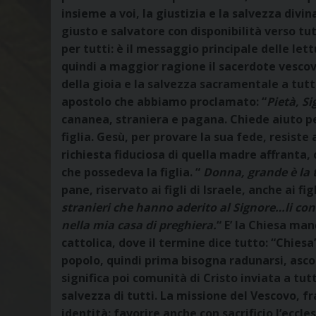
insieme a voi, la giustizia e la salvezza divi
giusto e salvatore con disponibilità verso tutti
per tutti: è il messaggio principale delle le
quindi a maggior ragione il sacerdote vescovo
della gioia e la salvezza sacramentale a tutt
apostolo che abbiamo proclamato: “
Pietà, S
cananea, straniera e pagana. Chiede aiuto pe
figlia. Gesù, per provare la sua fede, resiste 
richiesta fiduciosa di quella madre affranta,
che possedeva la figlia. “
Donna, grande è la t
pane, riservato ai figli di Israele, anche ai fi
stranieri che hanno aderito al Signore…li con
nella mia casa di preghiera.
“ E’ la Chiesa man
cattolica, dove il termine dice tutto: “Chiesa
popolo, quindi prima bisogna radunarsi, ascol
significa poi comunità di Cristo inviata a tut
salvezza di tutti. La missione del Vescovo, fra
identità: favorire anche con sacrificio l’eccle