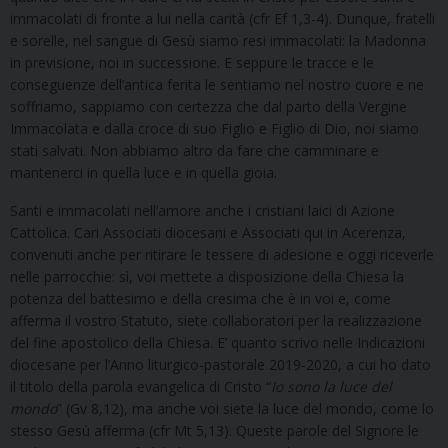
immacolati di fronte a lui nella carità (cfr Ef 1,3-4). Dunque, fratelli
e sorelle, nel sangue di Gesù siamo resi immacolati: la Madonna
in previsione, noi in successione. E seppure le tracce e le
conseguenze dell’antica ferita le sentiamo nel nostro cuore e ne
soffriamo, sappiamo con certezza che dal parto della Vergine
Immacolata e dalla croce di suo Figlio e Figlio di Dio, noi siamo
stati salvati. Non abbiamo altro da fare che camminare e
mantenerci in quella luce e in quella gioia.
Santi e immacolati nell’amore anche i cristiani laici di Azione
Cattolica. Cari Associati diocesani e Associati qui in Acerenza,
convenuti anche per ritirare le tessere di adesione e oggi riceverle
nelle parrocchie: sì, voi mettete a disposizione della Chiesa la
potenza del battesimo e della cresima che è in voi e, come
afferma il vostro Statuto, siete collaboratori per la realizzazione
del fine apostolico della Chiesa. E’ quanto scrivo nelle Indicazioni
diocesane per l’Anno liturgico-pastorale 2019-2020, a cui ho dato
il titolo della parola evangelica di Cristo “
Io sono la luce del
mondo
” (Gv 8,12), ma anche voi siete la luce del mondo, come lo
stesso Gesù afferma (cfr Mt 5,13). Queste parole del Signore le