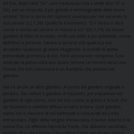
ed Eva, dopo tanti “no”, una creatura piccola e umile dice “sì” a
Dio, per un miracolo, il più grande e inimmaginabile della storia
umana: “
Ecco la serva del Signore: avvenga per me secondo la
tua parola
” (Lc 1,38). Quello fu il momento: “
E il Verbo si fece
carne e venne ad abitare in mezzo a noi
” (Gv 1,14). Un nuovo
giardino di Eden fu ricreato, molto più bello e più splendido, ormai
definitivo e perenne. Satana si accorse che qualcosa era
accaduto. Qualcuno gli stava sfuggendo. Si ricordò di quella
primordiale promessa di Dio. Però ancora non comprese. Solo
sentì per la prima volta uno strano terrore: un terrore verso una
Donna che non conosceva e un Bambino che portava nel
grembo.
Ma c’è anche un altro giardino. Al posto del giardino originale e
perduto, Dio coltivò il giardino di Nazareth, per impiantare nel
giardino di ogni uomo, cioè nel suo cuore, la grazia e la luce che
da Nazareth si sarebbe diffusa su tutta al terra. Quel giardino
siamo noi e ciascuno di noi battezzati e consacrati da Cristo
immacolato, Figlio della Vergine Immacolata, il nuovo Adamo e la
nuova Eva. Lo afferma l’apostolo Paolo, che abbiamo ascoltato,
quando dice che il Padre ci ha scelti in Cristo per essere santi e