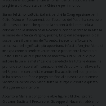
Madonna e rivolgerle, anche a nome nostro, la supplica e la
preghiera più accorata per la Chiesa e per il mondo.
Siamo felici, noi cattolici italiani, perché la Congregazione per il
Culto Divino e i Sacramenti, con l’assenso del Papa, ha concesso
alla Chiesa italiana che quando la solennità dell’Immacolata
coincide con la domenica di Avvento si celebri lo stesso la Messa
in onore della Santa Vergine, poiché, lungi dal sovrapporsi o dal
sospendere il cammino dell’Avvento, invece lo rafforza e lo
arricchisce del significato più opportuno. Infatti la Vergine Maria ci
insegna come attendere veramente e pienamente l’avvento di
Cristo. Chi più di lei ci può far da maestra? Chi più di lei ci può
indicare la via e la meta? Lei che benedetta fra tutte le donne, ha
pronunciato il suo sì all’incarnazione del Verbo divino, all’avvento
del Signore, e con umiltà e amore l’ha accolto nel suo grembo e
lo ha atteso con fede e preghiera fino alla nascita a Betlemme.
Viviamo l’Avvento con Maria: tutta la liturgia ci esorta a questo
atteggiamento interiore.
Accanto a Maria si pongono le altre figure bibliche: i profeti,
Giovanni Battista il Precursore, Giuseppe di Nazareth: abbiamo