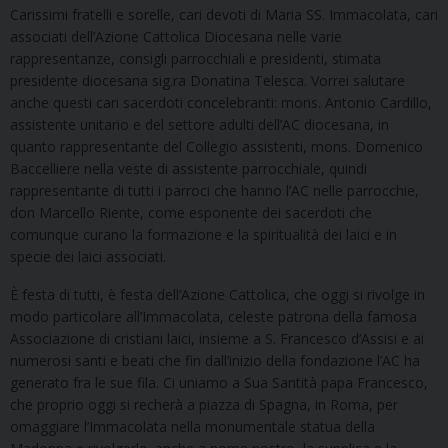
Carissimi fratelli e sorelle, cari devoti di Maria SS. Immacolata, cari
associati dell’Azione Cattolica Diocesana nelle varie
rappresentanze, consigli parrocchiali e presidenti, stimata
presidente diocesana sig.ra Donatina Telesca. Vorrei salutare
anche questi cari sacerdoti concelebranti: mons. Antonio Cardillo,
assistente unitario e del settore adulti dell’AC diocesana, in
quanto rappresentante del Collegio assistenti, mons. Domenico
Baccelliere nella veste di assistente parrocchiale, quindi
rappresentante di tutti i parroci che hanno l’AC nelle parrocchie,
don Marcello Riente, come esponente dei sacerdoti che
comunque curano la formazione e la spiritualità dei laici e in
specie dei laici associati.
È festa di tutti, è festa dell’Azione Cattolica, che oggi si rivolge in
modo particolare all’Immacolata, celeste patrona della famosa
Associazione di cristiani laici, insieme a S. Francesco d’Assisi e ai
numerosi santi e beati che fin dall’inizio della fondazione l’AC ha
generato fra le sue fila. Ci uniamo a Sua Santità papa Francesco,
che proprio oggi si recherà a piazza di Spagna, in Roma, per
omaggiare l’Immacolata nella monumentale statua della