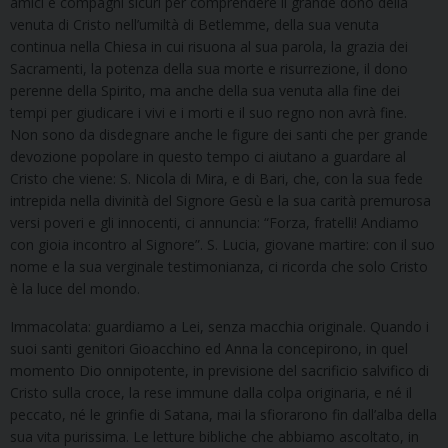
amici e compagni sicuri per comprendere il grande dono della
venuta di Cristo nell’umiltà di Betlemme, della sua venuta
continua nella Chiesa in cui risuona al sua parola, la grazia dei
Sacramenti, la potenza della sua morte e risurrezione, il dono
perenne della Spirito, ma anche della sua venuta alla fine dei
tempi per giudicare i vivi e i morti e il suo regno non avrà fine.
Non sono da disdegnare anche le figure dei santi che per grande
devozione popolare in questo tempo ci aiutano a guardare al
Cristo che viene: S. Nicola di Mira, e di Bari, che, con la sua fede
intrepida nella divinità del Signore Gesù e la sua carità premurosa
versi poveri e gli innocenti, ci annuncia: “Forza, fratelli! Andiamo
con gioia incontro al Signore”. S. Lucia, giovane martire: con il suo
nome e la sua verginale testimonianza, ci ricorda che solo Cristo
è la luce del mondo.
Immacolata: guardiamo a Lei, senza macchia originale. Quando i
suoi santi genitori Gioacchino ed Anna la concepirono, in quel
momento Dio onnipotente, in previsione del sacrificio salvifico di
Cristo sulla croce, la rese immune dalla colpa originaria, e né il
peccato, né le grinfie di Satana, mai la sfiorarono fin dall’alba della
sua vita purissima. Le letture bibliche che abbiamo ascoltato, in