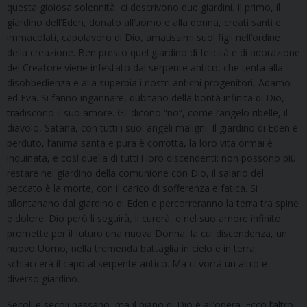
questa gioiosa solennità, ci descrivono due giardini. Il primo, il
giardino dell’Eden, donato all’uomo e alla donna, creati santi e
immacolati, capolavoro di Dio, amatissimi suoi figli nell’ordine
della creazione. Ben presto quel giardino di felicità e di adorazione
del Creatore viene infestato dal serpente antico, che tenta alla
disobbedienza e alla superbia i nostri antichi progenitori, Adamo
ed Eva. Si fanno ingannare, dubitano della bontà infinita di Dio,
tradiscono il suo amore. Gli dicono “no”, come l’angelo ribelle, il
diavolo, Satana, con tutti i suoi angeli maligni. Il giardino di Eden è
perduto, l’anima santa e pura è corrotta, la loro vita ormai è
inquinata, e così quella di tutti i loro discendenti: non possono più
restare nel giardino della comunione con Dio, il salario del
peccato è la morte, con il carico di sofferenza e fatica. Si
allontanano dal giardino di Eden e percorreranno la terra tra spine
e dolore. Dio però li seguirà, li curerà, e nel suo amore infinito
promette per il futuro una nuova Donna, la cui discendenza, un
nuovo Uomo, nella tremenda battaglia in cielo e in terra,
schiaccerà il capo al serpente antico. Ma ci vorrà un altro e
diverso giardino.
Secoli e secoli passano, ma il piano di Dio è all’opera. Ecco l’altro