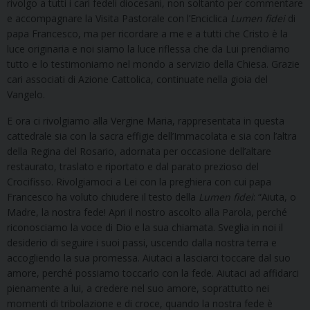
rivolgo a tutti i cari fedeli diocesani, non soltanto per commentare
e accompagnare la Visita Pastorale con l’Enciclica
Lumen
fidei
di
papa Francesco, ma per ricordare a me e a tutti che Cristo è la
luce originaria e noi siamo la luce riflessa che da Lui prendiamo
tutto e lo testimoniamo nel mondo a servizio della Chiesa. Grazie
cari associati di Azione Cattolica, continuate nella gioia del
Vangelo.
E ora ci rivolgiamo alla Vergine Maria, rappresentata in questa
cattedrale sia con la sacra effigie dell’Immacolata e sia con l’altra
della Regina del Rosario, adornata per occasione dell’altare
restaurato, traslato e riportato e dal parato prezioso del
Crocifisso. Rivolgiamoci a Lei con la preghiera con cui papa
Francesco ha voluto chiudere il testo della
Lumen
fidei
: “Aiuta, o
Madre, la nostra fede! Apri il nostro ascolto alla Parola, perché
riconosciamo la voce di Dio e la sua chiamata. Sveglia in noi il
desiderio di seguire i suoi passi, uscendo dalla nostra terra e
accogliendo la sua promessa. Aiutaci a lasciarci toccare dal suo
amore, perché possiamo toccarlo con la fede. Aiutaci ad affidarci
pienamente a lui, a credere nel suo amore, soprattutto nei
momenti di tribolazione e di croce, quando la nostra fede è