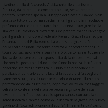
giardino: quello di Nazareth. Vi abita un’umile e santissima
fanciulla, dal cuore tutto consacrato a Dio, senza ombra di
peccato, promessa sposa a Giuseppe della casa di Davide. Nella
sua casa tutto è puro, ma specialmente il giardino immacolato e
profumato di Dio è il suo cuore, la sua anima, il suo grembo, la
sua vita. Nel giardino di Nazareth l’Onnipotente manda l’Arcangelo
per il grande annuncio e chiede alla Piena di Grazia l’assenso per
l’incarnazione del Figlio eterno. La pienezza di grazia e l’immunità
dal peccato originale, l’assenza perfetta di peccati personali, la
totale consacrazione della sua vita a Dio, certo non gli toglieva la
libertà del consenso e la responsabilità della risposta. Ma dato
che non è il peccato e il dubbio che fanno la nostra libertà, anzi
generano schiavitù e tristezza, e il buio ci fa brancolare e ci
paralizza, al contrario solo la luce ci fa vedere e ci fa scegliere il
cammino sicuro, cosi il Cuore immacolato di Maria, illuminato
perfettamente dalla luce divina, dopo aver avuto dal messaggero
celeste la conferma della sua perpetua verginità e della sua
divima maternità per opera dello Spirito Santo, con tutta la sua
santa umanità e l’anima colma della libertà della grazia, nel nuovo
giardino di Nazareth pronuncia il suo “sì”. Finalmente da Adamo