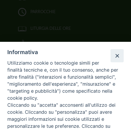
PARROCCHIE
LITURGIA DELLE ORE
BIBBIA CEI ON LINE
Informativa
VIDEOGALLERY
Utilizziamo cookie o tecnologie simili per
finalità tecniche e, con il tuo consenso, anche per
FOTOGALLERY
altre finalità ("interazioni e funzionalità semplici",
"miglioramento dell'esperienza", "misurazione" e
CURIA ARCIVESCOVILE
"targeting e pubblicità") come specificato nella
cookie policy.
Largo Consigliere Gala n.14
Cliccando su "accetta" acconsenti all'utilizzo dei
85011 Acerenza (PZ)
cookie. Cliccando su "personalizza" puoi avere
Tel. 0971 749221. Fax 0971 741921
curia.acerenza@tiscali.it
maggiori informazioni sui cookie utilizzati e
personalizzare le tue preferenze. Cliccando su