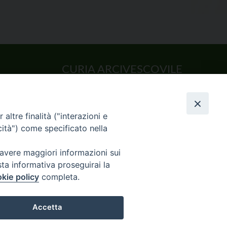
CURIA ARCIVESCOVILE
Largo Consigliere Gala n.14
85011 Acerenza (PZ)
Tel. 0971 749221. Fax 0971 741921
altre finalità ("interazioni e
curia.acerenza@tiscali.it
cità") come specificato nella
 avere maggiori informazioni sui
sta informativa proseguirai la
kie policy
completa.
CHIVIO NEWS
Accetta