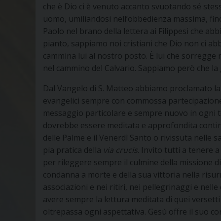
che è Dio ci è venuto accanto svuotando sé stes
uomo, umiliandosi nell’obbedienza massima, fino a
Paolo nel brano della lettera ai Filippesi che abb
pianto, sappiamo noi cristiani che Dio non ci ab
cammina lui al nostro posto. È lui che sorregge n
nel cammino del Calvario. Sappiamo però che la 
Dal Vangelo di S. Matteo abbiamo proclamato la 
evangelici sempre con commossa partecipazione.
messaggio particolare e sempre nuovo in ogni t
dovrebbe essere meditata e approfondita conti
delle Palme e il Venerdì Santo o rivissuta nelle 
pia pratica della
via
crucis
. Invito tutti a tenere 
per rileggere sempre il culmine della missione di
condanna a morte e della sua vittoria nella risurr
associazioni e nei ritiri, nei pellegrinaggi e nelle
avere sempre la lettura meditata di quei versetti 
oltrepassa ogni aspettativa. Gesù offre il suo co