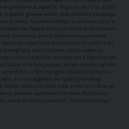
 lo portavano al sepolcro: “
Ragazzo, dico a te, alzati!
”
, di questo giovane morto, della comunità che piange
 e la morte, ha pietà ed affetto, si avvicina e tocca la
donando vita. Papa Francesco vi chiede di farvi toccare
usione, stanchezza, paura, sofferenza oppure nelle
za. Ma anche, come Gesù, avvicinatevi a chi soffre, a chi
n la preghiera, con il soccorso, con l’accoglienza.
ndere ancora di più che noi siamo per il Signore e per
 fa rialzare, ci fa risorgere per andare incontro agli altri,
verso di loro, e farli risorgere. Giovani della nostra
alzatevi, non scoraggiatevi per questi gravi disagi
iniziato anche con molto male, prima con il virus del
demia, potreste deprimervi e fermarvi. Ma
Christus
ci, anche se deboli e impauriti: “
Alzatevi! Andiamo!
”