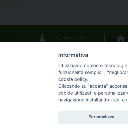
LA NOSTRA DIOCESI
Informativa
IL VESCOVO
Utilizziamo cookie o tecnologie s
funzionalità semplici", "miglior
CALENDARIO DIOCESANO
cookie policy.
Cliccando su "accetta" acconsent
DOCUMENTI PASTORALI
cookie utilizzati e personalizza
navigazione installando i soli co
Skip
HOME
DI
Personalizza
to