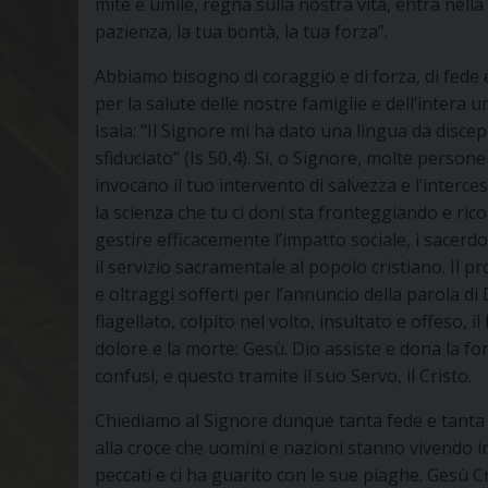
mite e umile, regna sulla nostra vita, entra nell
pazienza, la tua bontà, la tua forza”.
Abbiamo bisogno di coraggio e di forza, di fede 
per la salute delle nostre famiglie e dell’intera 
Isaia: “Il Signore mi ha dato una lingua da disce
sfiduciato” (Is 50,4). Si, o Signore, molte person
invocano il tuo intervento di salvezza e l’interce
la scienza che tu ci doni sta fronteggiando e ricon
gestire efficacemente l’impatto sociale, i sacer
il servizio sacramentale al popolo cristiano. Il p
e oltraggi sofferti per l’annuncio della parola di
flagellato, colpito nel volto, insultato e offeso, 
dolore e la morte: Gesù. Dio assiste e dona la fo
confusi, e questo tramite il suo Servo, il Cristo.
Chiediamo al Signore dunque tanta fede e tanta g
alla croce che uomini e nazioni stanno vivendo i
peccati e ci ha guarito con le sue piaghe. Gesù C