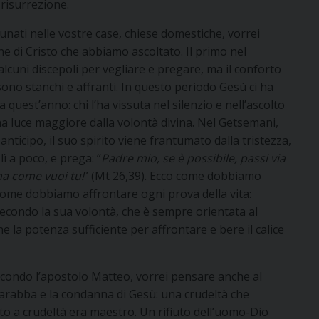
 risurrezione.
adunati nelle vostre case, chiese domestiche, vorrei
e di Cristo che abbiamo ascoltato. Il primo nel
alcuni discepoli per vegliare e pregare, ma il conforto
ono stanchi e affranti. In questo periodo Gesù ci ha
 quest’anno: chi l’ha vissuta nel silenzio e nell’ascolto
una luce maggiore dalla volontà divina. Nel Getsemani,
anticipo, il suo spirito viene frantumato dalla tristezza,
lì a poco, e prega: “
Padre mio, se è possibile, passi via
ma come vuoi tu!
” (Mt 26,39). Ecco come dobbiamo
ome dobbiamo affrontare ogni prova della vita:
secondo la sua volontà, che è sempre orientata al
 la potenza sufficiente per affrontare e bere il calice
secondo l’apostolo Matteo, vorrei pensare anche al
 Barabba e la condanna di Gesù: una crudeltà che
nto a crudeltà era maestro. Un rifiuto dell’uomo-Dio