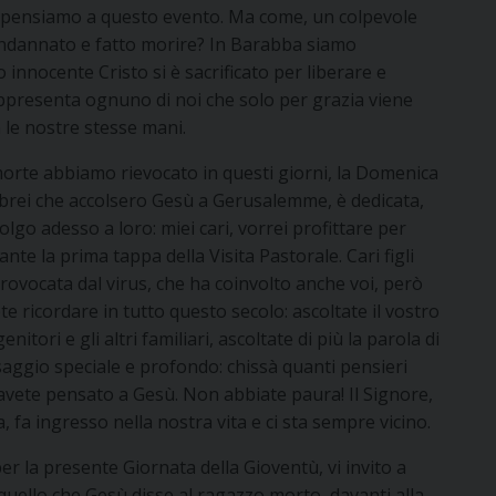
he pensiamo a questo evento. Ma come, un colpevole
ondannato e fatto morire? In Barabba siamo
o innocente Cristo si è sacrificato per liberare e
ppresenta ognuno di noi che solo per grazia viene
 le nostre stesse mani.
a morte abbiamo rievocato in questi giorni, la Domenica
i ebrei che accolsero Gesù a Gerusalemme, è dedicata,
volgo adesso a loro: miei cari, vorrei profittare per
rante la prima tappa della Visita Pastorale. Cari figli
provocata dal virus, che ha coinvolto anche voi, però
e ricordare in tutto questo secolo: ascoltate il vostro
itori e gli altri familiari, ascoltate di più la parola di
aggio speciale e profondo: chissà quanti pensieri
avete pensato a Gesù. Non abbiate paura! Il Signore,
fa ingresso nella nostra vita e ci sta sempre vicino.
 la presente Giornata della Gioventù, vi invito a
da quello che Gesù disse al ragazzo morto, davanti alla