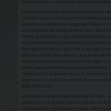
cena e portato a compimento nella vittoria della
Cari fratelli e sorelle della nostra Arcidiocesi, r
ricordare con voi solo due momenti della passion
Getsemani: la solitudine, l’angoscia di Gesù, con 
della presenza dei discepoli viene meno perché s
chiesto di vegliare con lui, una Quaresima diversa
ha compreso molti risvolti della propria vita e 
che significa frantoio, Gesù vive la sua agonia in 
dalla visione del calice del suo sangue versato di 
da me questo calice! Però non come voglio io, 
vivere questo momento di malattia pandemica, c
chiedere a Dio di alleviare le prove, ma sempre 
nostro bene, e nella sua volontà c’è sempre anche
della sofferenza.
Ascoltando il vangelo della passione di Cristo, 
momento in cui la folla chiede la liberazione di
colpisce anche il governatore Pilato, che in qua