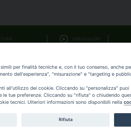
CURIA
VIDEOGALLERY
FOTOGALLERY
PARROCCHIE
imili per finalità tecniche e, con il tuo consenso, anche per 
LITURGIA DELLE ORE
amento dell'esperienza", "misurazione" e "targeting e pubbli
i all'utilizzo dei cookie. Cliccando su "personalizza" puoi
BIBBIA CEI ON LINE
re le tue preferenze. Cliccando su "rifiuta" o chiudendo que
okie tecnici. Ulteriori informazioni sono disponibili nella
coo
OCESI
CURIA
UFFICI
8XMILLE
AR
Rifiuta
Copyright © 2017
Diocesi di Acerenza
All Right Reserved.