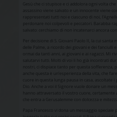
Gesù che ci stupisce e ci addolora ogni volta c
assassino viene salvato e un innocente viene c
rappresentati tutti noi e ciascuno di noi, l’Agnell
perdonare noi colpevoli e peccatori. Barabba ra
salvato: cerchiamo di non incatenarci ancora con
Per decisione di S. Giovani Paolo II, la cui sant
delle Palme, a ricordo dei giovani e dei fanciull
ormai da tanti anni, ai giovani e ai ragazzi. Mi ri
salutarvi tutti. Molti di voi li ho già incontrati du
nostri, ci dispiace tanto per questa sofferenza, 
anche questa è un’esperienza della vita, che faret
cuore in questa lunga pausa in casa, ascoltate i gen
Dio. Anche a voi il Signore vuole donare un mess
hanno attraversato il vostro cuore, certamente 
che entra a Gerusalemme con dolcezza e mitezza, 
Papa Francesco vi dona un messaggio speciale per
leggerlo tutto sui vostri social. Il Papa ci ricor