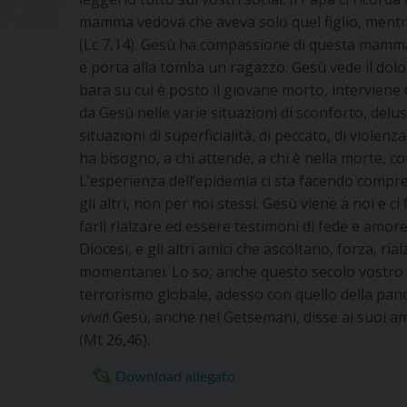
mamma vedova che aveva solo quel figlio, mentre
(Lc 7,14). Gesù ha compassione di questa mamma
e porta alla tomba un ragazzo. Gesù vede il dolore
bara su cui è posto il giovane morto, interviene 
da Gesù nelle varie situazioni di sconforto, del
situazioni di superficialità, di peccato, di violen
ha bisogno, a chi attende, a chi è nella morte, co
L’esperienza dell’epidemia ci sta facendo compre
gli altri, non per noi stessi. Gesù viene a noi e ci
farli rialzare ed essere testimoni di fede e amore 
Diocesi, e gli altri amici che ascoltano, forza, ri
momentanei. Lo so, anche questo secolo vostro è 
terrorismo globale, adesso con quello della pan
vivit
! Gesù, anche nel Getsemani, disse ai suoi ami
(Mt 26,46).
Download allegato