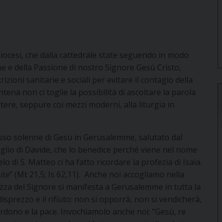
cidiocesi, che dalla cattedrale state seguendo in modo
me e della Passione di nostro Signore Gesù Cristo,
zioni sanitarie e sociali per evitare il contagio della
na non ci toglie la possibilità di ascoltare la parola
stere, seppure coi mezzi moderni, alla liturgia in
sso solenne di Gesù in Gerusalemme, salutato dal
Figlio di Davide, che lo benedice perché viene nel nome
o di S. Matteo ci ha fatto ricordare la profezia di Isaia.
ite
” (Mt 21,5; Is 62,11). Anche noi accogliamo nella
mitezza del Signore si manifesta a Gerusalemme in tutta la
disprezzo e il rifiuto: non si opporrà, non si vendicherà,
erdono e la pace. Invochiamolo anche noi: “Gesù, re