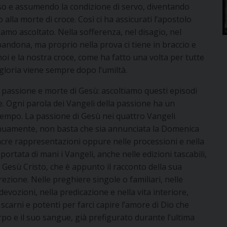
so e assumendo la condizione di servo, diventando
lla morte di croce. Così ci ha assicurati l’apostolo
iamo ascoltato. Nella sofferenza, nel disagio, nel
bandona, ma proprio nella prova ci tiene in braccio e
oi e la nostra croce, come ha fatto una volta per tutte
gloria viene sempre dopo l’umiltà.
passione e morte di Gesù: ascoltiamo questi episodi
 Ogni parola dei Vangeli della passione ha un
empo. La passione di Gesù nei quattro Vangeli
nuamente, non basta che sia annunciata la Domenica
sacre rappresentazioni oppure nelle processioni e nella
a portata di mani i Vangeli, anche nelle edizioni tascabili,
 Gesù Cristo, che è appunto il racconto della sua
ezione. Nelle preghiere singole o familiari, nelle
 devozioni, nella predicazione e nella vita interiore,
scarni e potenti per farci capire l’amore di Dio che
rpo e il suo sangue, già prefigurato durante l’ultima