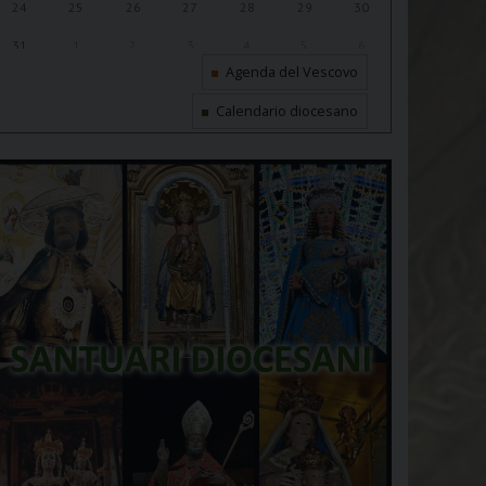
24
25
26
27
28
29
30
31
1
2
3
4
5
6
Agenda del Vescovo
Calendario diocesano