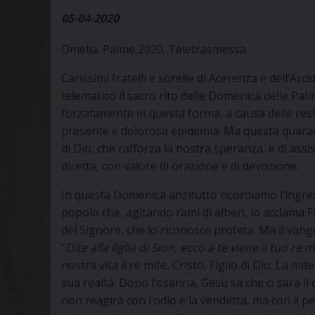
05-04-2020
Omelia. Palme 2020. Teletrasmessa.
Carissimi fratelli e sorelle di Acerenza e dell’Ar
telematico il sacro rito delle Domenica delle Pal
forzatamente in questa forma, a causa delle restri
presente e dolorosa epidemia. Ma questa quarante
di Dio, che rafforza la nostra speranza, e di assi
diretta, con valore di orazione e di devozione.
In questa Domenica anzitutto ricordiamo l’ingre
popolo che, agitando rami di alberi, lo acclama 
del Signore, che lo riconosce profeta. Ma il vangel
“
Dite alla figlia di Sion, ecco a te viene il tuo re m
nostra vita il re mite, Cristo, Figlio di Dio. La 
sua realtà. Dopo l’osanna, Gesù sa che ci sarà il 
non reagirà con l’odio e la vendetta, ma con il p