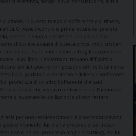
a nostra esistenza, donaci la tua mansuetudine, la tua
e di amore, in questo tempo di sofferenza e di timore,
umanità. Ci viene incontro la prima letture dal profeta
polo, perché io sappia indirizzare una parola allo
e sono sfiduciate a causa di questa prova, molti cristiani
ssione dei tuoi Santi, molti deboli e fragili soccombono,
osce i suoi limiti, i governanti trovano difficoltà a
doti sono umiliati poiché non possono offrire totalmente
rofeta Isaia, parlando di sé stesso e delle sue sofferenze
 Dio, profetizza di un altro Sofferente che sarà
il Messia futuro, che verrà a condividere con l’umanità il
rtezza di superare le umiliazioni e di non restare
razia per non restare sconvolti e disorientati davanti
n questo momento: lui che ha preso su di sé i nostri
risto non ci ha mai promesso magie e sortilegi, ma lui