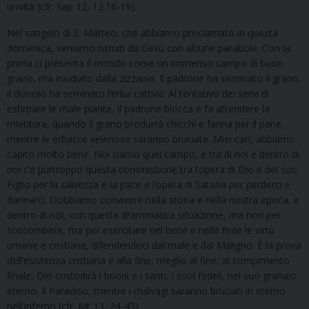
umiltà (cfr. Sap 12, 13.16-19).
Nel vangelo di S. Matteo, che abbiamo proclamato in questa
domenica, veniamo istruiti da Gesù con alcune parabole. Con la
prima ci presenta il mondo come un immenso campo di buon
grano, ma insidiato dalla zizzania. Il padrone ha seminato il grano,
il diavolo ha seminato l’erba cattiva. Al tentativo dei servi di
estirpare le male piante, il padrone blocca e fa attendere la
mietitura, quando il grano produrrà chicchi e farina per il pane,
mentre le erbacce velenose saranno bruciate. Miei cari, abbiamo
capito molto bene. Noi siamo quel campo, e tra di noi e dentro di
noi c’è purtroppo questa commistione tra l’opera di Dio e del suo
Figlio per la salvezza e la pace e l’opera di Satana per perderci e
dannarci. Dobbiamo convivere nella storia e nella nostra epoca, e
dentro di noi, con questa drammatica situazione, ma non per
soccombere, ma per esercitare nel bene e nella fede le virtù
umane e cristiane, difendendoci dal male e dal Maligno. È la prova
dell’esistenza cristiana e alla fine, meglio al fine, al compimento
finale, Dio custodirà i buoni e i santi, i suoi fedeli, nel suo granaio
eterno, il Paradiso, mentre i malvagi saranno bruciati in eterno
nell’Inferno (cfr. Mt 13, 24-43)