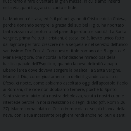
riusciremo a fare diventare la gran massa, in cui siamo inseriti
nella vita, pani fragranti di carità e fede.
La Madonna è stata, ed è, il più bel grano di Cristo e della Chiesa,
perché donando sempre la grazia del suo bel Figlio, ha riportato
tanta zizzania al profumo del pane di perdono e santità. La Santa
Vergine, prima fra tutti i cristiani, è stata, ed è, lievito unico fatto
dal Signore per farci crescere nella sequela e nel servizio dell’unico
santissimo Dio Trinità. Con questo titolo romano del 5 agosto, S.
Maria Maggiore, che ricorda la fondazione miracolosa della
basilica papale dell’Esquilino, quando la neve delimitò a papa
Liberio l’area dove doveva sorgere la basilica, la Santa Vergine,
Madre di Dio, come giustamente la definì il grande concilio di
Efeso, ci ripete, come abbiamo ascoltato oggi dall’apostolo Paolo
ai Romani, che cioè non dobbiamo temere, poiché lo Spirito
Santo viene in aiuto alla nostra debolezza, scruta i nostri cuori e
intercede perché in noi si realizzino i disegni di Dio (cfr. Rom 8,26-
27). Madre immacolata di Cristo immacolato, sei più bianca della
neve, con la tua incessante preghiera rendi anche noi puri e santi.