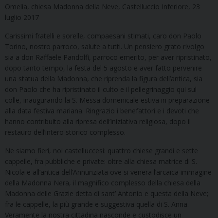
Omelia, chiesa Madonna della Neve, Castelluccio Inferiore, 23
luglio 2017
Carissimi fratelli e sorelle, compaesani stimati, caro don Paolo
Torino, nostro parroco, salute a tutti. Un pensiero grato rivolgo
sia a don Raffaele Pandolfi, parroco emerito, per aver ripristinato,
dopo tanto tempo, la festa del 5 agosto e aver fatto pervenire
una statua della Madonna, che riprenda la figura dell’antica, sia
don Paolo che ha ripristinato il culto e il pellegrinaggio qui sul
colle, inaugurando la S. Messa domenicale estiva in preparazione
alla data festiva mariana. Ringrazio i benefattori e i devoti che
hanno contribuito alla ripresa dell’iniziativa religiosa, dopo il
restauro dell’intero storico complesso.
Ne siamo fieri, noi castelluccesi: quattro chiese grandi e sette
cappelle, fra pubbliche e private: oltre alla chiesa matrice di S.
Nicola e all’antica dell’Annunziata ove si venera l’arcaica immagine
della Madonna Nera, il magnifico complesso della chiesa della
Madonna delle Grazie detta di sant’ Antonio e questa della Neve;
fra le cappelle, la più grande e suggestiva quella di S. Anna.
Veramente la nostra cittadina nasconde e custodisce un