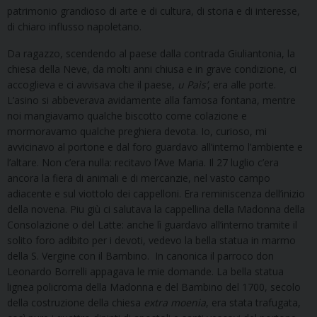
patrimonio grandioso di arte e di cultura, di storia e di interesse,
di chiaro influsso napoletano.
Da ragazzo, scendendo al paese dalla contrada Giuliantonia, la
chiesa della Neve, da molti anni chiusa e in grave condizione, ci
accoglieva e ci avvisava che il paese,
u
Paìs’
, era alle porte.
L’asino si abbeverava avidamente alla famosa fontana, mentre
noi mangiavamo qualche biscotto come colazione e
mormoravamo qualche preghiera devota. Io, curioso, mi
avvicinavo al portone e dal foro guardavo all’interno l’ambiente e
l’altare. Non c’era nulla: recitavo l’Ave Maria. Il 27 luglio c’era
ancora la fiera di animali e di mercanzie, nel vasto campo
adiacente e sul viottolo dei cappelloni. Era reminiscenza dell’inizio
della novena. Piu giù ci salutava la cappellina della Madonna della
Consolazione o del Latte: anche lì guardavo all’interno tramite il
solito foro adibito per i devoti, vedevo la bella statua in marmo
della S. Vergine con il Bambino. In canonica il parroco don
Leonardo Borrelli appagava le mie domande. La bella statua
lignea policroma della Madonna e del Bambino del 1700, secolo
della costruzione della chiesa
extra
moenia
, era stata trafugata,