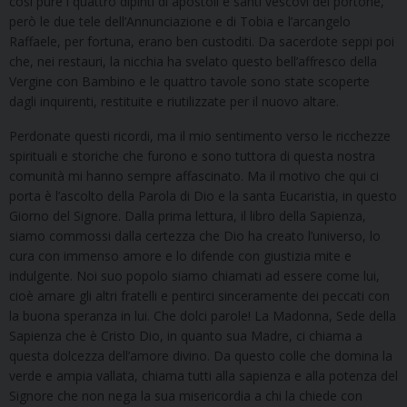
così pure i quattro dipinti di apostoli e santi vescovi del portone,
però le due tele dell’Annunciazione e di Tobia e l’arcangelo
Raffaele, per fortuna, erano ben custoditi. Da sacerdote seppi poi
che, nei restauri, la nicchia ha svelato questo bell’affresco della
Vergine con Bambino e le quattro tavole sono state scoperte
dagli inquirenti, restituite e riutilizzate per il nuovo altare.
Perdonate questi ricordi, ma il mio sentimento verso le ricchezze
spirituali e storiche che furono e sono tuttora di questa nostra
comunità mi hanno sempre affascinato. Ma il motivo che qui ci
porta è l’ascolto della Parola di Dio e la santa Eucaristia, in questo
Giorno del Signore. Dalla prima lettura, il libro della Sapienza,
siamo commossi dalla certezza che Dio ha creato l’universo, lo
cura con immenso amore e lo difende con giustizia mite e
indulgente. Noi suo popolo siamo chiamati ad essere come lui,
cioè amare gli altri fratelli e pentirci sinceramente dei peccati con
la buona speranza in lui. Che dolci parole! La Madonna, Sede della
Sapienza che è Cristo Dio, in quanto sua Madre, ci chiama a
questa dolcezza dell’amore divino. Da questo colle che domina la
verde e ampia vallata, chiama tutti alla sapienza e alla potenza del
Signore che non nega la sua misericordia a chi la chiede con