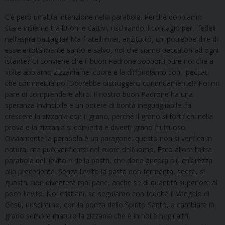
C’è però un’altra intenzione nella parabola. Perché dobbiamo
stare insieme tra buoni e cattivi, rischiando il contagio per i fedeli
nell’aspra battaglia? Ma fratelli miei, anzitutto, chi potrebbe dire di
essere totalmente santo e salvo, noi che siamo peccatori ad ogni
istante? Ci conviene che il buon Padrone sopporti pure noi che a
volte abbiamo zizzania nel cuore e la diffondiamo con i peccati
che commettiamo. Dovrebbe distruggerci continuamente!? Poi mi
pare di comprendere altro. Il nostro buon Padrone ha una
speranza invincibile e un potere di bontà ineguagliabile: fa
crescere la zizzania con il grano, perché il grano si fortifichi nella
prova e la zizzania si converta e diventi grano fruttuoso.
Ovviamente la parabola è un paragone: questo non si verifica in
natura, ma può verificarsi nel cuore dell’uomo. Ecco allora l’altra
parabola del lievito e della pasta, che dona ancora più chiarezza
alla precedente. Senza lievito la pasta non fermenta, secca, si
guasta, non diventerà mai pane, anche se di quantità superiore al
poco lievito. Noi cristiani, se seguiamo con fedeltà il Vangelo di
Gesù, riusciremo, con la ponza dello Spirito Santo, a cambiare in
grano sempre maturo la zizzania che è in noi e negli altri,