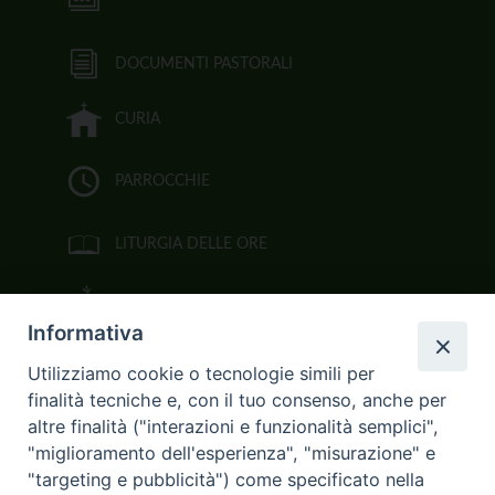
DOCUMENTI PASTORALI
CURIA
PARROCCHIE
LITURGIA DELLE ORE
BIBBIA CEI ON LINE
Informativa
VIDEOGALLERY
Utilizziamo cookie o tecnologie simili per
finalità tecniche e, con il tuo consenso, anche per
FOTOGALLERY
altre finalità ("interazioni e funzionalità semplici",
"miglioramento dell'esperienza", "misurazione" e
CURIA ARCIVESCOVILE
"targeting e pubblicità") come specificato nella