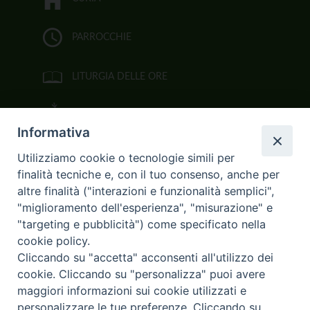
PARROCCHIE
LITURGIA DELLE ORE
BIBBIA CEI ON LINE
Informativa
VIDEOGALLERY
Utilizziamo cookie o tecnologie simili per
finalità tecniche e, con il tuo consenso, anche per
FOTOGALLERY
altre finalità ("interazioni e funzionalità semplici",
"miglioramento dell'esperienza", "misurazione" e
CURIA ARCIVESCOVILE
"targeting e pubblicità") come specificato nella
cookie policy.
Largo Consigliere Gala n.14
Cliccando su "accetta" acconsenti all'utilizzo dei
85011 Acerenza (PZ)
cookie. Cliccando su "personalizza" puoi avere
Tel. 0971 749221. Fax 0971 741921
curia.acerenza@tiscali.it
maggiori informazioni sui cookie utilizzati e
personalizzare le tue preferenze. Cliccando su