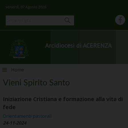
venerdì, 07 Agosto 2026
Arcidiocesi di ACERENZA
Skip
Home
to
content
Vieni Spirito Santo
Iniziazione Cristiana e formazione alla vita di
fede
Orientamenti pastorali
24-11-2024