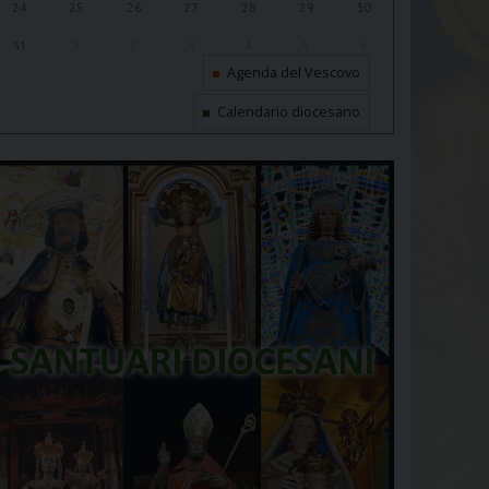
24
25
26
27
28
29
30
31
1
2
3
4
5
6
Agenda del Vescovo
Calendario diocesano