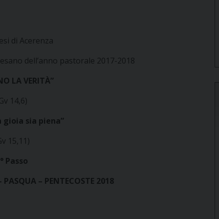
esi di Acerenza
ocesano dell’anno pastorale 2017-2018
NO LA VERITÀ”
Gv 14,6)
 gioia sia piena”
Gv 15,11)
° Passo
– PASQUA – PENTECOSTE
2018