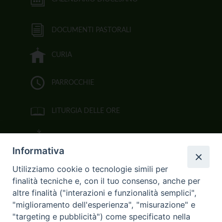
DOCUMENTI PASTORALI
CURIA
PARROCCHIE
LITURGIA DELLE ORE
BIBBIA CEI ON LINE
Informativa
VIDEOGALLERY
Utilizziamo cookie o tecnologie simili per
finalità tecniche e, con il tuo consenso, anche per
FOTOGALLERY
altre finalità ("interazioni e funzionalità semplici",
"miglioramento dell'esperienza", "misurazione" e
CURIA ARCIVESCOVILE
"targeting e pubblicità") come specificato nella