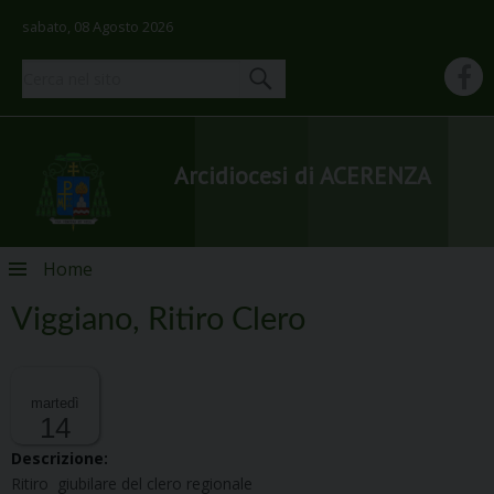
sabato, 08 Agosto 2026
Arcidiocesi di ACERENZA
Skip
Home
to
content
Viggiano, Ritiro Clero
martedì
14
Descrizione:
Ritiro giubilare del clero regionale