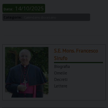
14/10/2025
Data:
Categorie:
Calendario diocesano
S.E. Mons. Francesco
Sirufo
Biografia
Omelie
Decreti
Lettere