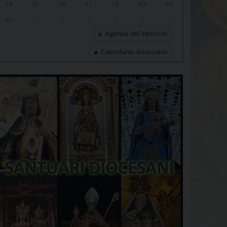
24
25
26
27
28
29
30
31
1
2
3
4
5
6
Agenda del Vescovo
Calendario diocesano