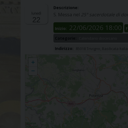
Descrizione:
lunedì
S. Messa nel
25° sacerdotale di do
22
22/06/2026 18:00
Inizio:
F
Categorie:
Calendario diocesano
Indirizzo:
85018 Trivigno, Basilicata Italia
Trivigno
+
−