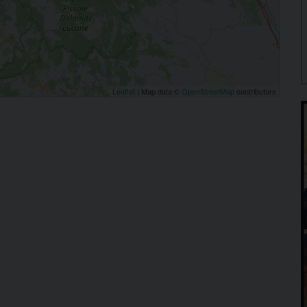
Leaflet
| Map data ©
OpenStreetMap
contributors