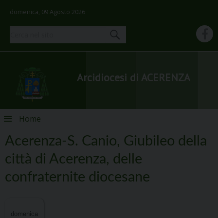
domenica, 09 Agosto 2026
Arcidiocesi di ACERENZA
Skip
Home
to
content
Acerenza-S. Canio, Giubileo della
città di Acerenza, delle
confraternite diocesane
domenica