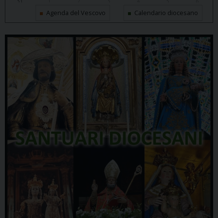
31
1
2
3
4
5
6
Agenda del Vescovo
Calendario diocesano