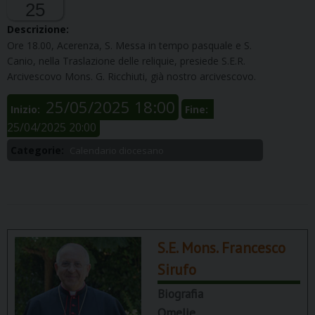
25
Descrizione:
Ore 18.00,
Acerenza
, S. Messa in tempo pasquale e S.
C
an
i
o
, nella
T
r
aslazione
del
le
reliqui
e
, p
resiede S.E.R.
Arcivescovo Mons. G.
R
icc
hi
uti
,
già
nostro
arcivescovo.
25/05/2025 18:00
Inizio:
Fine:
25/04/2025 20:00
Categorie:
Calendario diocesano
S.E. Mons. Francesco
Sirufo
Biografia
Omelie