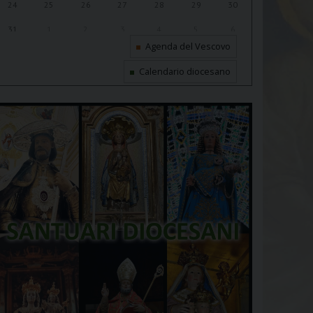
24
25
26
27
28
29
30
31
1
2
3
4
5
6
Agenda del Vescovo
Calendario diocesano