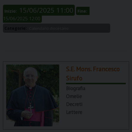
15/06/2025 11:00
Inizio:
Fine:
15/06/2025 12:00
Categorie:
Calendario diocesano
S.E. Mons. Francesco
Sirufo
Biografia
Omelie
Decreti
Lettere