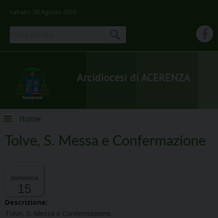
sabato, 08 Agosto 2026
Arcidiocesi di ACERENZA
Skip
Home
to
content
Tolve, S. Messa e Confermazione
domenica
15
Descrizione:
Tolve, S. Messa e Confermazione.