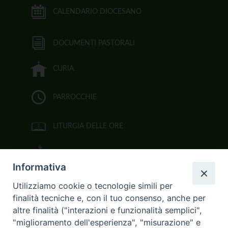
CALENDARIO DIOCESANO
DOCUMENTI PASTORALI
CURIA
PARROCCHIE
LITURGIA DELLE ORE
BIBBIA CEI ON LINE
Informativa
VIDEOGALLERY
Utilizziamo cookie o tecnologie simili per
finalità tecniche e, con il tuo consenso, anche per
FOTOGALLERY
altre finalità ("interazioni e funzionalità semplici",
"miglioramento dell'esperienza", "misurazione" e