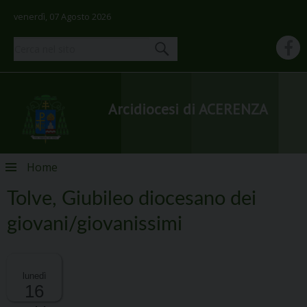
venerdì, 07 Agosto 2026
Arcidiocesi di ACERENZA
Skip
Home
to
content
Tolve, Giubileo diocesano dei
giovani/giovanissimi
lunedì
16