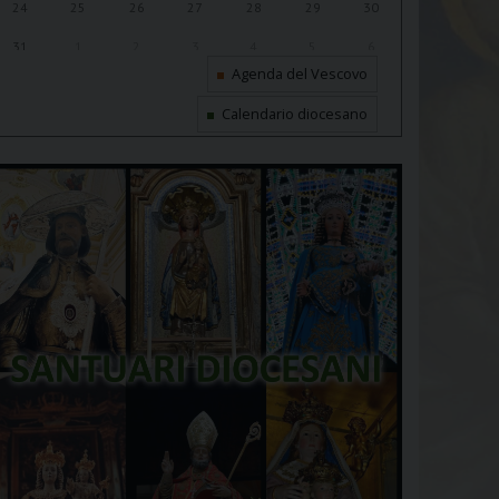
24
25
26
27
28
29
30
31
1
2
3
4
5
6
Agenda del Vescovo
Calendario diocesano