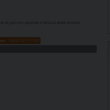
ne al parroco uscente e lettura della nomina
16/06/2019 13:00
ine: