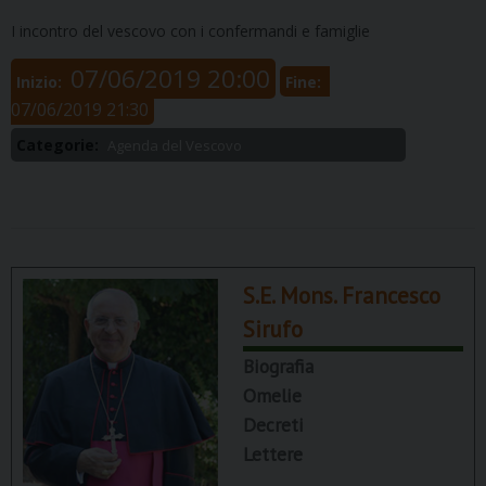
I incontro del vescovo con i confermandi e famiglie
07/06/2019 20:00
Inizio:
Fine:
07/06/2019 21:30
Categorie:
Agenda del Vescovo
S.E. Mons. Francesco
Sirufo
Biografia
Omelie
Decreti
Lettere