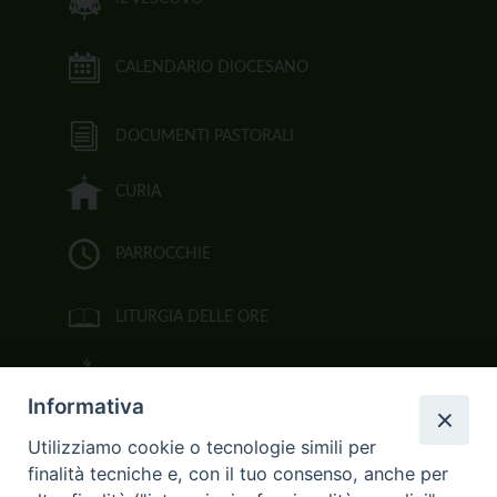
CALENDARIO DIOCESANO
DOCUMENTI PASTORALI
CURIA
PARROCCHIE
LITURGIA DELLE ORE
BIBBIA CEI ON LINE
Informativa
VIDEOGALLERY
Utilizziamo cookie o tecnologie simili per
finalità tecniche e, con il tuo consenso, anche per
FOTOGALLERY