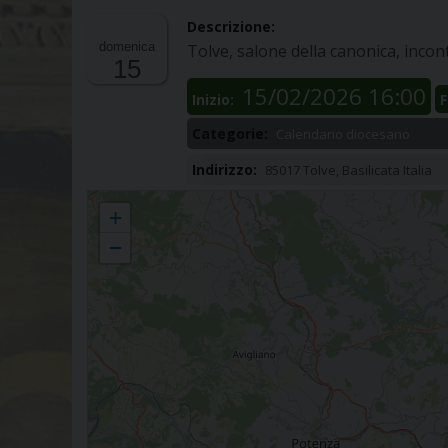
Descrizione:
domenica
Tolve, salone della canonica, incon
15
15/02/2026 16:00
Inizio:
F
Categorie:
Calendario diocesano
Indirizzo:
85017 Tolve, Basilicata Italia
Tolve
+
−