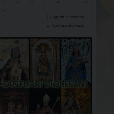
24
25
26
27
28
29
30
31
1
2
3
4
5
6
Agenda del Vescovo
Calendario diocesano