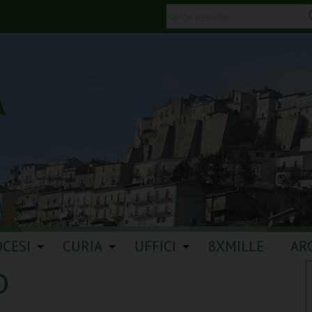
A
OCESI
CURIA
UFFICI
8XMILLE
AR
O