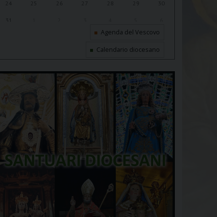
24
25
26
27
28
29
30
31
1
2
3
4
5
6
Agenda del Vescovo
Calendario diocesano