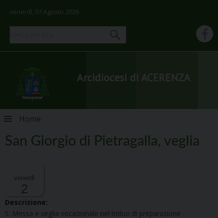
venerdì, 07 Agosto 2026
Arcidiocesi di ACERENZA
Skip
Home
to
content
San Giorgio di Pietragalla, veglia
venerdì
2
Descrizione:
S. Messa e veglia vocazionale nel triduo di preparazione