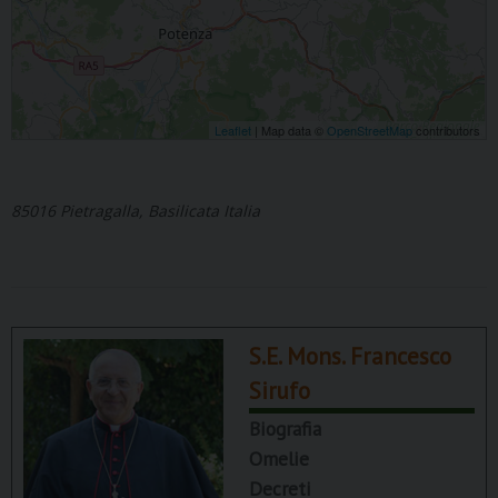
Leaflet
| Map data ©
OpenStreetMap
contributors
85016 Pietragalla, Basilicata Italia
S.E. Mons. Francesco
Sirufo
Biografia
Omelie
Decreti