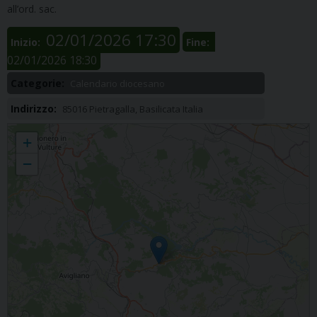
all’ord. sac.
02/01/2026 17:30
Inizio:
Fine:
02/01/2026 18:30
Categorie:
Calendario diocesano
Indirizzo:
85016 Pietragalla, Basilicata Italia
San Giorgio di Pietragalla, veglia
+
−