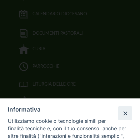
CALENDARIO DIOCESANO
DOCUMENTI PASTORALI
CURIA
PARROCCHIE
LITURGIA DELLE ORE
BIBBIA CEI ON LINE
Informativa
VIDEOGALLERY
Utilizziamo cookie o tecnologie simili per
finalità tecniche e, con il tuo consenso, anche per
FOTOGALLERY
altre finalità ("interazioni e funzionalità semplici",