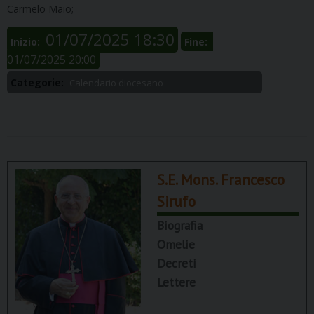
Carmelo Maio;
01/07/2025 18:30
Inizio:
Fine:
01/07/2025 20:00
Categorie:
Calendario diocesano
S.E. Mons. Francesco
Sirufo
Biografia
Omelie
Decreti
Lettere