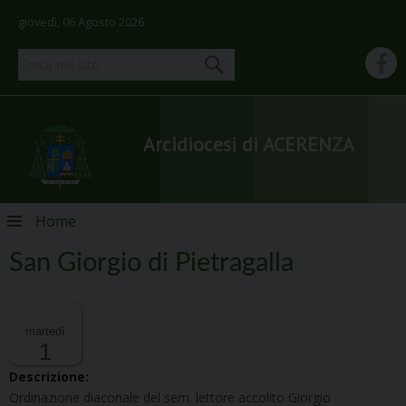
giovedì, 06 Agosto 2026
Arcidiocesi di ACERENZA
Skip
Home
to
content
San Giorgio di Pietragalla
martedì
1
Descrizione:
Ordinazione diaconale del sem. lettore accolito Giorgio