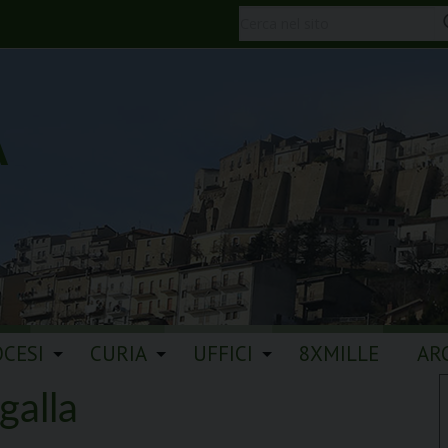
A
OCESI
CURIA
UFFICI
8XMILLE
AR
galla