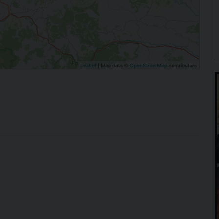
Leaflet
| Map data ©
OpenStreetMap
contributors