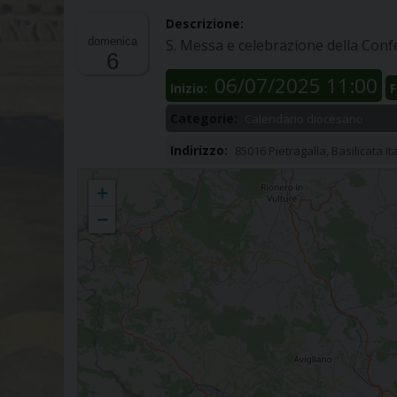
Descrizione:
domenica
S. Messa e celebrazione della Con
6
06/07/2025 11:00
Inizio:
F
Categorie:
Calendario diocesano
Indirizzo:
85016 Pietragalla, Basilicata Ita
San Giorgio di Pietragalla
+
−