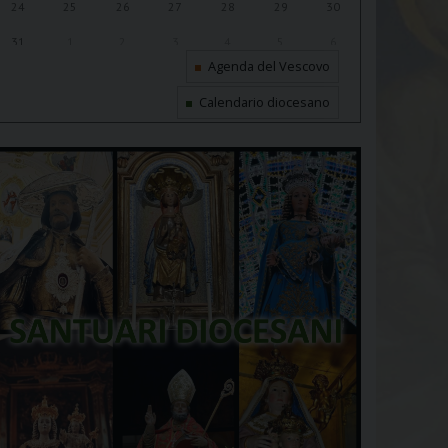
24
25
26
27
28
29
30
31
1
2
3
4
5
6
Agenda del Vescovo
Calendario diocesano