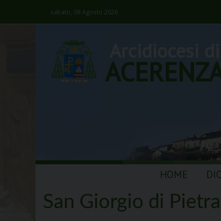
sabato, 08 Agosto 2026
Arcidiocesi di
ACERENZ
Skip
HOME
DI
to
content
San Giorgio di Pietra