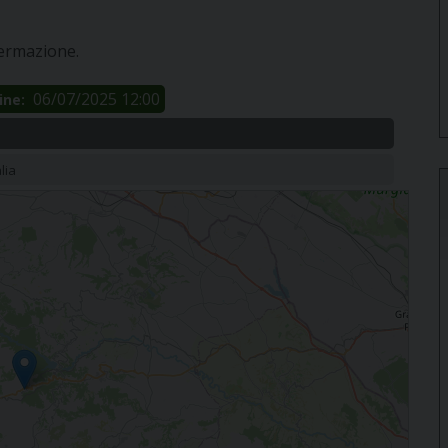
fermazione.
06/07/2025 12:00
ine:
lia