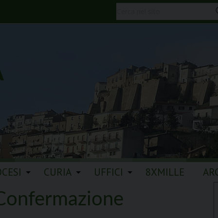
A
OCESI
CURIA
UFFICI
8XMILLE
AR
 Confermazione