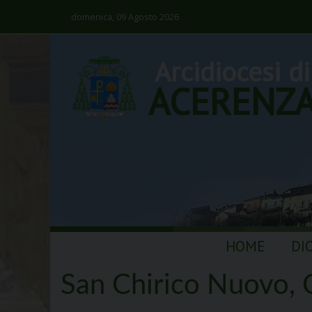
domenica, 09 Agosto 2026
Arcidiocesi di
ACERENZ
Skip
HOME
DI
to
content
San Chirico Nuovo,