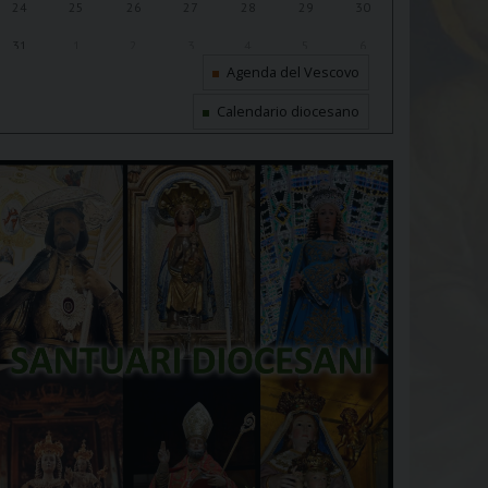
24
25
26
27
28
29
30
31
1
2
3
4
5
6
Agenda del Vescovo
Calendario diocesano