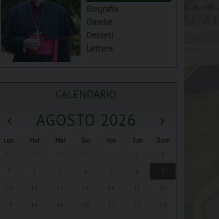
Biografia
Omelie
Decreti
Lettere
CALENDARIO
‹
AGOSTO 2026
›
Lun
Mar
Mer
Gio
Ven
Sab
Dom
27
28
29
30
31
1
2
3
4
5
6
7
8
9
10
11
12
13
14
15
16
17
18
19
20
21
22
23