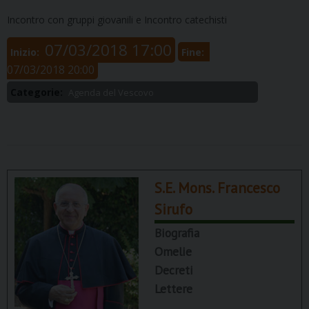
Incontro con gruppi giovanili e Incontro catechisti
07/03/2018 17:00
Inizio:
Fine:
07/03/2018 20:00
Categorie:
Agenda del Vescovo
S.E. Mons. Francesco
Sirufo
Biografia
Omelie
Decreti
Lettere