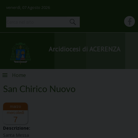
venerdì, 07 Agosto 2026
Arcidiocesi di ACERENZA
Skip
Home
to
content
San Chirico Nuovo
mercoledì
7
Descrizione:
Santa Messa