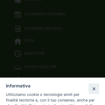
CALENDARIO DIOCESANO
DOCUMENTI PASTORALI
CURIA
PARROCCHIE
LITURGIA DELLE ORE
BIBBIA CEI ON LINE
Informativa
VIDEOGALLERY
Utilizziamo cookie o tecnologie simili per
finalità tecniche e, con il tuo consenso, anche per
FOTOGALLERY