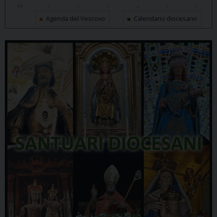
31
1
2
3
4
5
6
Agenda del Vescovo
Calendario diocesano