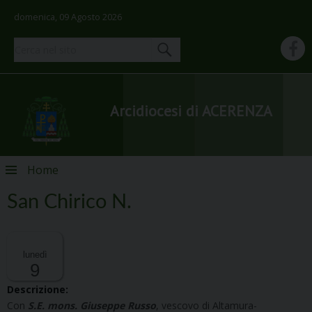
domenica, 09 Agosto 2026
Arcidiocesi di ACERENZA
Skip
Home
to
content
San Chirico N.
lunedì
9
Descrizione:
Con
S.E. mons.
Giuseppe Russo
, vescovo di Altamura-