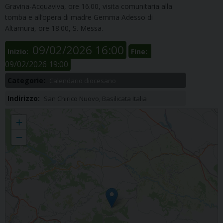
Gravina-Acquaviva, ore 16.00, visita comunitaria alla
tomba e all’opera di madre Gemma Adesso di
Altamura, ore 18.00, S. Messa.
09/02/2026 16:00
Inizio:
Fine:
09/02/2026 19:00
Categorie:
Calendario diocesano
Indirizzo:
San Chirico Nuovo, Basilicata Italia
San Chirico N.
+
−