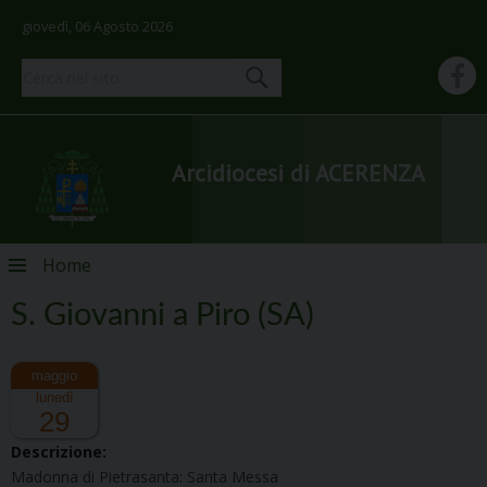
giovedì, 06 Agosto 2026
Arcidiocesi di ACERENZA
Skip
Home
to
content
S. Giovanni a Piro (SA)
lunedì
29
Descrizione:
Madonna di Pietrasanta: Santa Messa