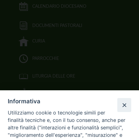
CALENDARIO DIOCESANO
DOCUMENTI PASTORALI
CURIA
PARROCCHIE
LITURGIA DELLE ORE
BIBBIA CEI ON LINE
Informativa
VIDEOGALLERY
Utilizziamo cookie o tecnologie simili per
finalità tecniche e, con il tuo consenso, anche per
FOTOGALLERY
altre finalità ("interazioni e funzionalità semplici",
"miglioramento dell'esperienza", "misurazione" e