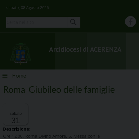
sabato, 08 Agosto 2026
Arcidiocesi di ACERENZA
Skip
Home
to
content
Roma-Giubileo delle famiglie
sabato
31
Descrizione:
Ore
12.00,
R
oma
D
ivino
A
more
, S.
M
essa con le