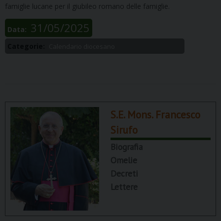
famiglie
lucane per il giubileo
romano
delle
famiglie
.
31/05/2025
Data:
Categorie:
Calendario diocesano
S.E. Mons. Francesco
Sirufo
Biografia
Omelie
Decreti
Lettere