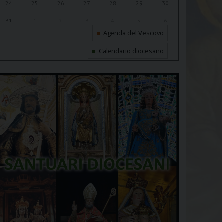
24
25
26
27
28
29
30
31
1
2
3
4
5
6
Agenda del Vescovo
Calendario diocesano