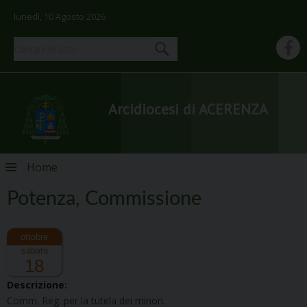
lunedì, 10 Agosto 2026
Arcidiocesi di ACERENZA
Skip
Home
to
content
Potenza, Commissione
sabato
18
Descrizione:
Comm. Reg. per la tutela dei minori.