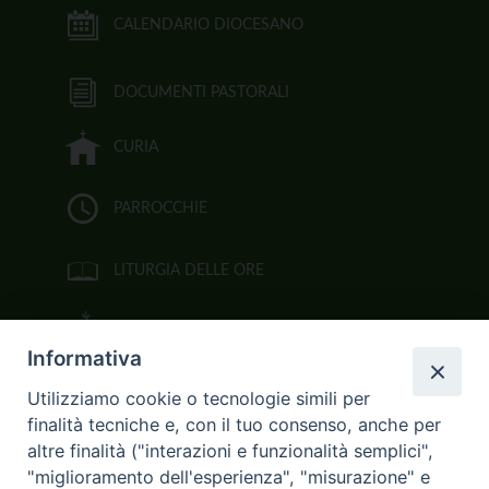
CALENDARIO DIOCESANO
DOCUMENTI PASTORALI
CURIA
PARROCCHIE
LITURGIA DELLE ORE
BIBBIA CEI ON LINE
Informativa
VIDEOGALLERY
Utilizziamo cookie o tecnologie simili per
finalità tecniche e, con il tuo consenso, anche per
FOTOGALLERY
altre finalità ("interazioni e funzionalità semplici",
"miglioramento dell'esperienza", "misurazione" e