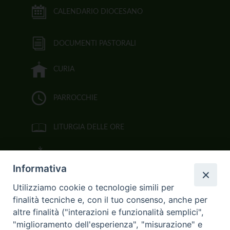
CALENDARIO DIOCESANO
DOCUMENTI PASTORALI
CURIA
PARROCCHIE
LITURGIA DELLE ORE
BIBBIA CEI ON LINE
Informativa
VIDEOGALLERY
Utilizziamo cookie o tecnologie simili per
finalità tecniche e, con il tuo consenso, anche per
FOTOGALLERY
altre finalità ("interazioni e funzionalità semplici",
"miglioramento dell'esperienza", "misurazione" e