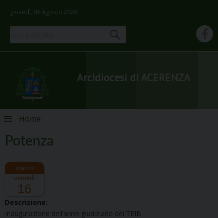
giovedì, 06 Agosto 2026
Arcidiocesi di ACERENZA
Skip
Home
to
content
Potenza
venerdì
16
Descrizione:
Inaugurazione dell’anno giudiziario del TEIB