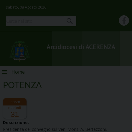
sabato, 08 Agosto 2026
Arcidiocesi di ACERENZA
Skip
Home
to
content
POTENZA
martedì
31
Descrizione:
Presidenza del convegno sul Ven. Mons. A. Bertazzoni,