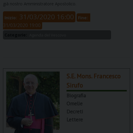
già nostro Amministratore Apostolico.
31/03/2020 16:00
Inizio:
Fine:
31/03/2020 19:00
Categorie:
Agenda del Vescovo
S.E. Mons. Francesco
Sirufo
Biografia
Omelie
Decreti
Lettere