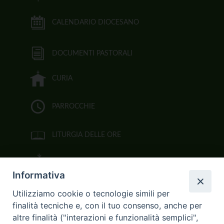
CALENDARIO DIOCESANO
DOCUMENTI PASTORALI
CURIA
PARROCCHIE
LITURGIA DELLE ORE
BIBBIA CEI ON LINE
Informativa
VIDEOGALLERY
Utilizziamo cookie o tecnologie simili per
finalità tecniche e, con il tuo consenso, anche per
FOTOGALLERY
altre finalità ("interazioni e funzionalità semplici",