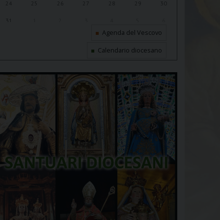
24
25
26
27
28
29
30
31
1
2
3
4
5
6
Agenda del Vescovo
Calendario diocesano