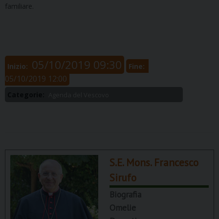
familiare.
05/10/2019 09:30
Inizio:
Fine:
05/10/2019 12:00
Categorie:
Agenda del Vescovo
S.E. Mons. Francesco
Sirufo
Biografia
Omelie