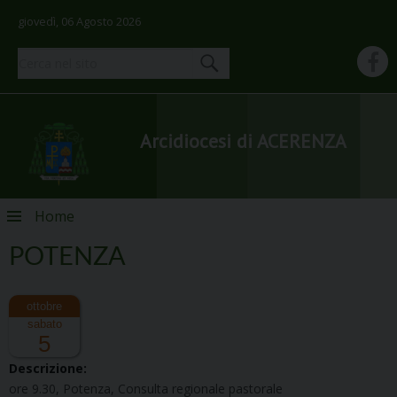
giovedì, 06 Agosto 2026
Arcidiocesi di ACERENZA
Skip
Home
to
content
POTENZA
sabato
5
Descrizione:
ore 9.30, Potenza, Consulta regionale pastorale