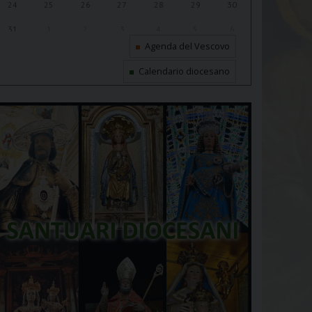
24
25
26
27
28
29
30
31
1
2
3
4
5
6
Agenda del Vescovo
Calendario diocesano