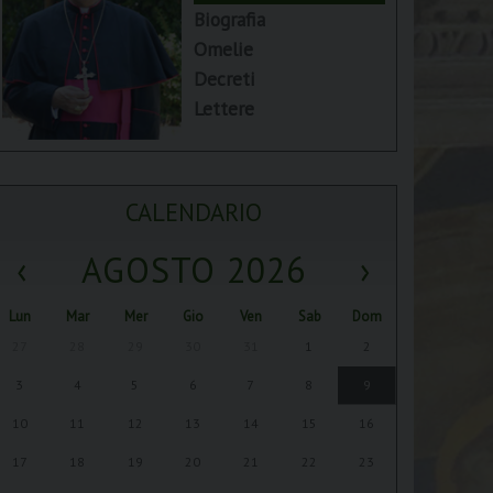
Biografia
Omelie
Decreti
Lettere
CALENDARIO
‹
AGOSTO 2026
›
Lun
Mar
Mer
Gio
Ven
Sab
Dom
27
28
29
30
31
1
2
3
4
5
6
7
8
9
10
11
12
13
14
15
16
17
18
19
20
21
22
23