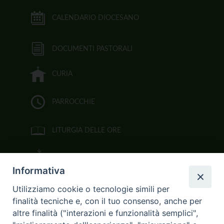
CALENDARIO DIOCESANO
DOCUMENTI PASTORALI
CURIA
PARROCCHIE
LITURGIA DELLE ORE
BIBBIA CEI ON LINE
Informativa
VIDEOGALLERY
Utilizziamo cookie o tecnologie simili per
finalità tecniche e, con il tuo consenso, anche per
FOTOGALLERY
altre finalità ("interazioni e funzionalità semplici",