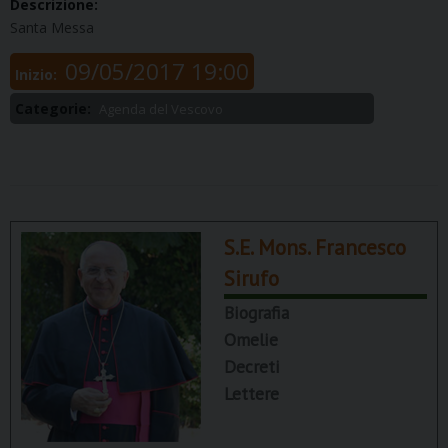
Descrizione:
Santa Messa
09/05/2017 19:00
Inizio:
Categorie:
Agenda del Vescovo
S.E. Mons. Francesco
Sirufo
Biografia
Omelie
Decreti
Lettere